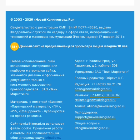
© 2003 - 2026 «Новый Калининград.Ru»
Свидетельство о регистрации СМИ: Эл № ФС77-43520, выдано
Федеральной службой по надзору в сфере связи, информационных
технологий и массовых коммуникаций (Роскомнадзор) 17 января 2011 г.
Данный сайт не предназначен для просмотра лицам младше 18 лет.
18+
Адрес: г. Калининград, ул.
Любое использование, либо
Гаражная, д.2, кабинет 308
копирование материалов или
подборки материалов сайта,
Учредитель: ЗАО "Твик Маркетинг"
элементов дизайна и оформления
Главный редактор: Обрехт О.Г.
допускается только с
Редакция:
+7 (4012) 99-21-76
письменного разрешения
news@newkaliningrad.ru
правообладателя - ЗАО «Твик
Маркетинг».
Реклама:
+7 (4012) 31-07-07
reklama@newkaliningrad.ru
Материалы с пометкой «Бизнес»,
Афиша:
afisha@newkaliningrad.ru
«Партнерский материал», «ПМ»,
«PR», «Спецпроект» - публикуются
Техподдержка:
на правах рекламы.
support@newkaliningrad.ru
Общие вопросы:
Сайт newkaliningrad.ru использует
info@newkaliningrad.ru
файлы cookie. Продолжая работу
с сайтом, вы соглашаетесь на
сбор и последующую
обработку