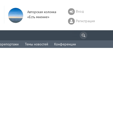
Вход
Авторская колонка
«Есть мнение»
Регистрация
орепортажи
Темы новостей
Конференции