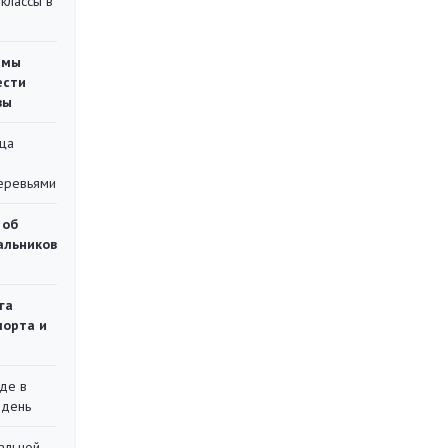
классы в
емы
ести
вы
ца
еревьями
 об
чальников
га
порта и
де в
 день
альной