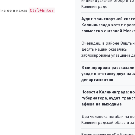
индивидуальный отбор в 10 
Калининграде
лив ее и нажав
Ctrl+Enter
Аудит транспортной сист
Калининграда хотят пров
совместно с мэрией Моск
Очевидец: в районе Виштын
десять машин оказались
заблокированы упавшими д
В минприроды рассказали
уходе в отставку двух на
департаментов
Новости Калининграда: но
губернатора, аудит транс
афиша на выходные
Два человека погибли на во
Калининградской области за
Беспрозванных: «По Коммун