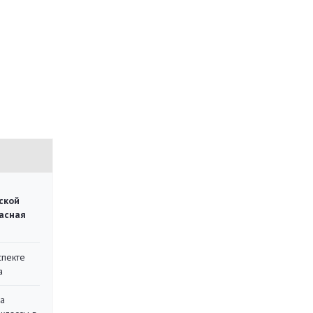
ской
асная
спекте
а
на