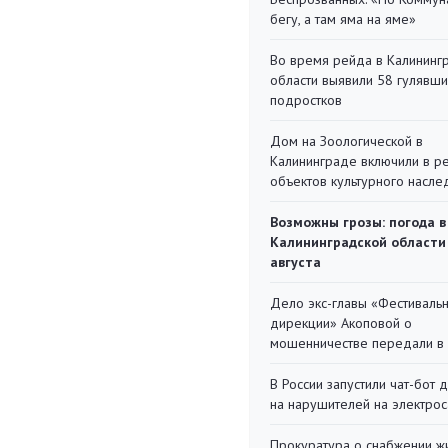
бегу, а там яма на яме»
Во время рейда в Калининг
области выявили 58 гулявш
подростков
Дом на Зоологической в
Калининграде включили в р
объектов культурного насле
Возможны грозы: погода в
Калининградской области
августа
Дело экс-главы «Фестиваль
дирекции» Акоповой о
мошенничестве передали в
В России запустили чат-бот 
на нарушителей на электро
Прокуратура о снабжении ж