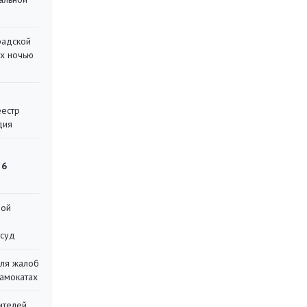
радской
их ночью
еестр
дия
 6
ной
 суд
для жалоб
самокатах
ителей