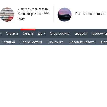
О чём писали газеты
Калининграда в 1991
Главные новости дня
году
м
Справка
Скидки
Дети
Спецпроекты
Свадьба
Гороскопы
Политика
Происшествия
Экономика
Деловые новости
Фот