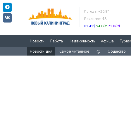
Погода:
+20.8°
Вакансии:
48
81.41$
94.06€
21.86zł
Новости
Работа
Недвижимость
Афиша
Туриз
Новости дня
Самое читаемое
@
Общество