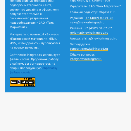
Гаражная, д.2, кабинет 308
копирование материалов или
подборки материалов сайта,
Учредитель: ЗАО "Твик Маркетинг"
элементов дизайна и оформления
Главный редактор: Обрехт О.Г.
допускается только с
Редакция:
+7 (4012) 99-21-76
письменного разрешения
news@newkaliningrad.ru
правообладателя - ЗАО «Твик
Маркетинг».
Реклама:
+7 (4012) 31-07-07
reklama@newkaliningrad.ru
Материалы с пометкой «Бизнес»,
Афиша:
afisha@newkaliningrad.ru
«Партнерский материал», «ПМ»,
«PR», «Спецпроект» - публикуются
Техподдержка:
на правах рекламы.
support@newkaliningrad.ru
Общие вопросы:
Сайт newkaliningrad.ru использует
info@newkaliningrad.ru
файлы cookie. Продолжая работу
с сайтом, вы соглашаетесь на
сбор и последующую
обработку
файлов cookie.