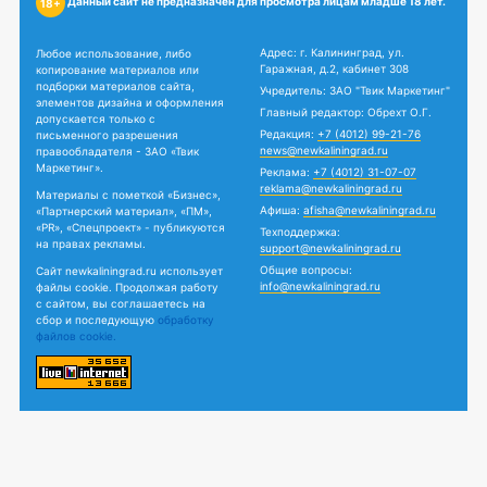
Данный сайт не предназначен для просмотра лицам младше 18 лет.
18+
Адрес: г. Калининград, ул.
Любое использование, либо
Гаражная, д.2, кабинет 308
копирование материалов или
подборки материалов сайта,
Учредитель: ЗАО "Твик Маркетинг"
элементов дизайна и оформления
Главный редактор: Обрехт О.Г.
допускается только с
Редакция:
+7 (4012) 99-21-76
письменного разрешения
news@newkaliningrad.ru
правообладателя - ЗАО «Твик
Маркетинг».
Реклама:
+7 (4012) 31-07-07
reklama@newkaliningrad.ru
Материалы с пометкой «Бизнес»,
Афиша:
afisha@newkaliningrad.ru
«Партнерский материал», «ПМ»,
«PR», «Спецпроект» - публикуются
Техподдержка:
на правах рекламы.
support@newkaliningrad.ru
Общие вопросы:
Сайт newkaliningrad.ru использует
info@newkaliningrad.ru
файлы cookie. Продолжая работу
с сайтом, вы соглашаетесь на
сбор и последующую
обработку
файлов cookie.