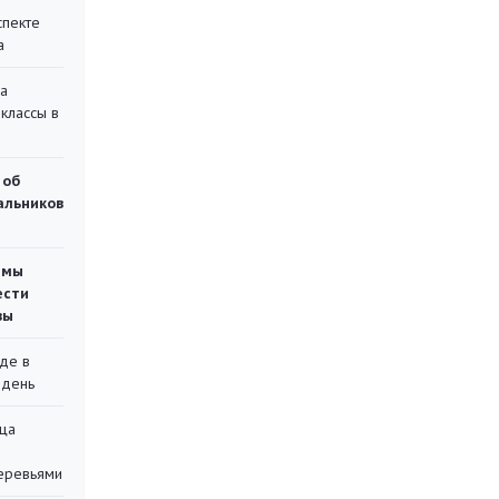
спекте
а
на
классы в
 об
чальников
емы
ести
вы
де в
 день
ца
еревьями