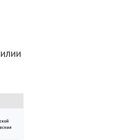
силии
ской
асная