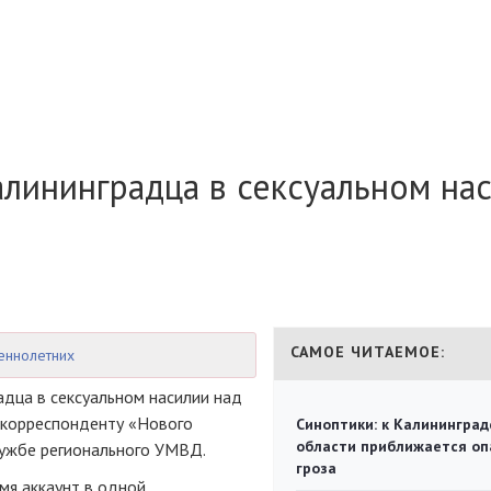
лининградца в сексуальном на
САМОЕ ЧИТАЕМОЕ:
еннолетних
адца в сексуальном насилии над
 корреспонденту «Нового
Синоптики: к Калининград
области приближается оп
лужбе
регионального УМВД.
гроза
мя аккаунт в одной