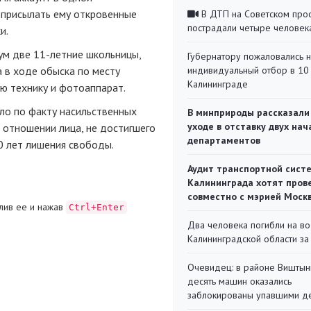
ц присылать ему откровенные
В ДТП на Советском про
пострадали четыре человек
и.
ум две
11-летние
школьницы,
Губернатору пожаловались 
 в ходе обыска по месту
индивидуальный отбор в 10 
Калининграде
ю технику и фотоаппарат.
ло по факту насильственных
В минприроды рассказали
уходе в отставку двух на
 отношении лица, не достигшего
департаментов
0 лет лишения свободы.
Аудит транспортной сист
Калининграда хотят пров
совместно с мэрией Моск
лив ее и нажав
Ctrl+Enter
Два человека погибли на во
Калининградской области за
Очевидец: в районе Виштын
десять машин оказались
заблокированы упавшими д