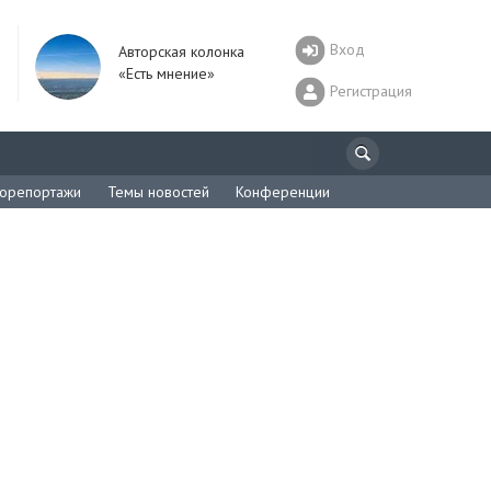
Вход
Авторская колонка
«Есть мнение»
Регистрация
орепортажи
Темы новостей
Конференции