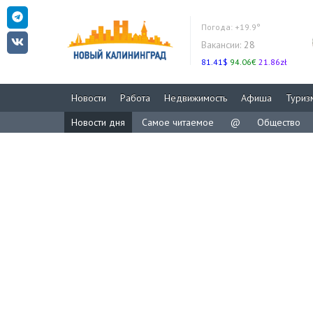
Погода:
+19.9°
Вакансии:
28
81.41$
94.06€
21.86zł
Новости
Работа
Недвижимость
Афиша
Туриз
Новости дня
Самое читаемое
@
Общество