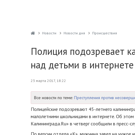
Новости
Новости дня
Проиcшествия
Полиция подозревает ка
над детьми в интернете
23 марта 2017, 18:22
Все новости по теме:
Преступления против несоверш
Полицейские подозревают
45-летнего
калинингр
малолетними школьницами в интернете. Об этом
Калининграда.Ru» в четверг сообщили в
пресс-с
По версии отдела «К», мужчина завел на чужое и