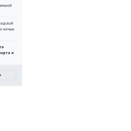
альной
радской
их ночью
га
порта и