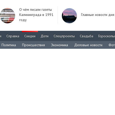
О чём писали газеты
Калининграда в 1991
Главные новости дня
году
м
Справка
Скидки
Дети
Спецпроекты
Свадьба
Гороскопы
Политика
Происшествия
Экономика
Деловые новости
Фот