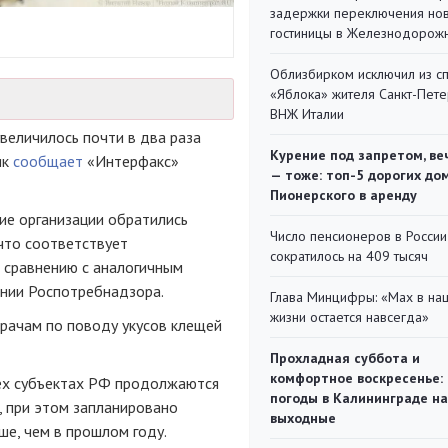
задержки переключения но
гостиницы в Железнодорож
Облизбирком исключил из с
«Яблока» жителя Санкт-Пете
ВНЖ Италии
величилось почти в два раза
Курение под запретом, ве
ик
сообщает
«Интерфакс»
— тоже: топ-5 дорогих до
Пионерского в аренду
ие организации обратились
Число пенсионеров в России
что соответствует
сократилось на 409 тысяч
о сравнению с аналогичным
ении Роспотребнадзора.
Глава Минцифры: «Мах в на
жизни остается навсегда»
врачам по поводу укусов клещей
Прохладная суббота и
комфортное воскресенье:
сех субъектах РФ продолжаются
погоды в Калининграде на
, при этом запланировано
выходные
ше, чем в прошлом году.