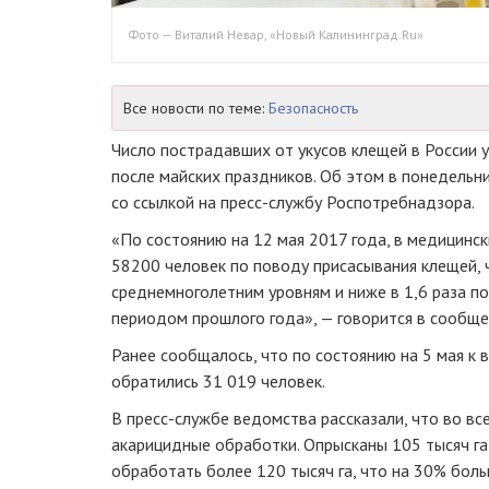
Фото — Виталий Невар, «Новый Калининград.Ru»
Все новости по теме:
Безопасность
Число пострадавших от укусов клещей в России у
после майских праздников. Об этом в понедельн
со ссылкой на
пресс-службу
Роспотребнадзора.
«По состоянию на 12 мая 2017 года, в медицинск
58200 человек по поводу присасывания клещей, 
среднемноголетним уровням и ниже в 1,6 раза п
периодом прошлого года», — говорится в сообщ
Ранее сообщалось, что по состоянию на 5 мая к 
обратились 31 019 человек.
В
пресс-службе
ведомства рассказали, что во в
акарицидные обработки. Опрысканы 105 тысяч га
обработать более 120 тысяч га, что на 30% боль