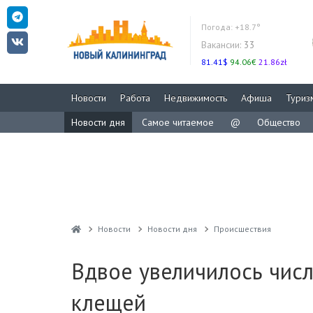
Погода:
+18.7°
Вакансии:
33
81.41$
94.06€
21.86zł
Новости
Работа
Недвижимость
Афиша
Туриз
Новости дня
Самое читаемое
@
Общество
Новости
Новости дня
Проиcшествия
Вдвое увеличилось числ
клещей