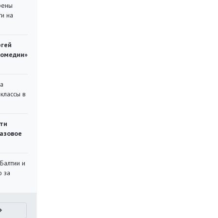
рены
ти на
ргей
комедии»
на
классы в
ти
газовое
 Балтии и
ю за