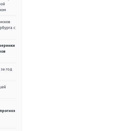
вой
ном
писков
рбурга с
черинки
мов
 за год
шей
 прогноз