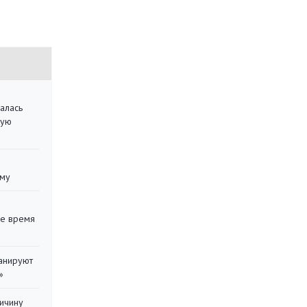
алась
кую
уму
ее время
ланируют
»
ричину