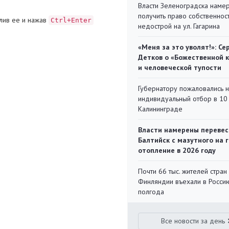
Власти Зеленоградска наме
получить право собственнос
лив ее и нажав
Ctrl+Enter
недострой на ул. Гагарина
«Меня за это уволят!»: Се
Детков о «Божественной 
и человеческой тупости
Губернатору пожаловались 
индивидуальный отбор в 10 
Калининграде
Власти намерены перевес
Балтийск с мазутного на 
отопление в 2026 году
Почти 66 тыс. жителей стран
Финляндии въехали в Росси
полгода
Все новости за день