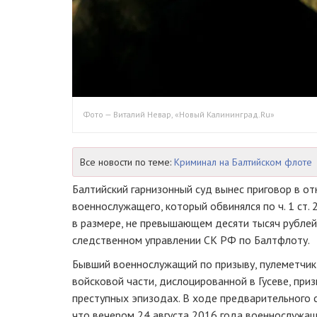
Фото — Виталий Невар, «Новый Калининград.Ru»
Все новости по теме:
Криминал на Балтийском флоте
Балтийский гарнизонный суд вынес приговор в о
военнослужащего, который обвинялся по ч. 1 ст.
в размере, не превышающем десяти тысяч рублей
следственном управлении СК РФ по Балтфлоту.
Бывший военнослужащий по призыву, пулеметчик
войсковой части, дислоцированной в Гусеве, при
преступных эпизодах. В ходе предварительного с
что вечером 24 августа 2016 года военнослужа