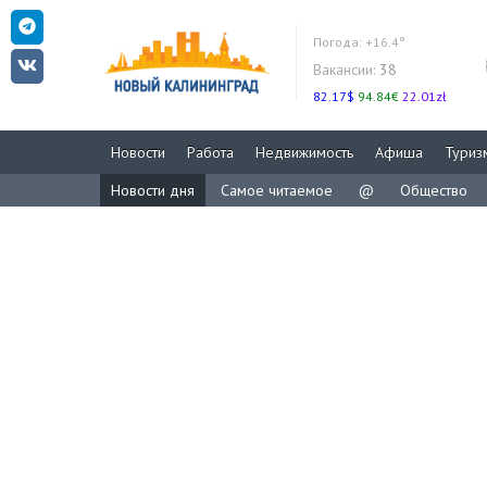
Погода:
+16.4°
Вакансии:
38
82.17$
94.84€
22.01zł
Новости
Работа
Недвижимость
Афиша
Туриз
Новости дня
Самое читаемое
@
Общество