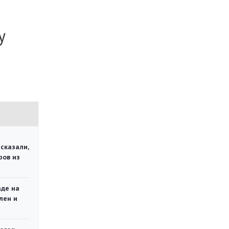
у
сказали,
ров из
аде на
лен и