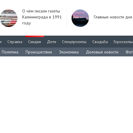
О чём писали газеты
Калининграда в 1991
Главные новости дня
году
м
Справка
Скидки
Дети
Спецпроекты
Свадьба
Гороскопы
Политика
Происшествия
Экономика
Деловые новости
Фот