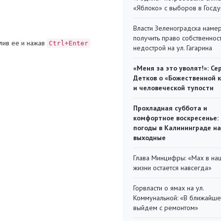
«Яблоко» с выборов в Госд
Власти Зеленоградска наме
получить право собственнос
лив ее и нажав
Ctrl+Enter
недострой на ул. Гагарина
«Меня за это уволят!»: Се
Детков о «Божественной 
и человеческой тупости
Прохладная суббота и
комфортное воскресенье:
погоды в Калининграде на
выходные
Глава Минцифры: «Мах в на
жизни остается навсегда»
Горвласти о ямах на ул.
Коммунальной: «В ближайш
выйдем с ремонтом»