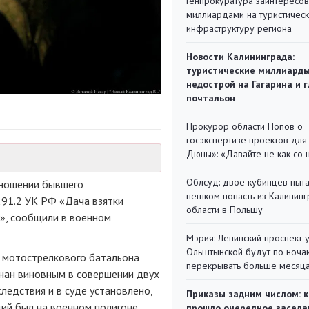
Генпрокуратура заинтересов
миллиардами на туристичес
инфраструктуру региона
Новости Калининграда:
туристические миллиарды
недострой на Гагарина и 
почтальон
Прокурор области Попов о
госэкспертизе проектов для
Дюны»: «Давайте не как со
Облсуд: двое кубинцев пыта
тношении бывшего
пешком попасть из Калинин
 291.2 УК РФ «Дача взятки
области в Польшу
», сообщили в военном
Мэрия: Ленинский проспект 
Ольштынской будут по ноча
 мотострелкового батальона
перекрывать больше месяц
знан виновным в совершении двух
ледствия и в суде установлено,
Приказы задним числом: к
щий был на военном полигоне
прошло очередное заседа