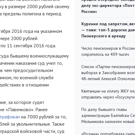
делу экс-директора «Поч
ку в размере 2000 рублей своему
России»
а пределы полигона в период
Курение под запретом, ве
— тоже: топ-5 дорогих до
ября 2016 года на указанном
Пионерского в аренду
змере 2000 рублей
 по 11 сентября 2016 года.
Число пенсионеров в России
сократилось на 409 тысяч
 суда бывшему военнослужащему
ачении наказания суд учел то,
Список «Партии пенсионеро
и в чем предосудительном
выборах в Заксобрание воз
янном, по военной службе
48-летний Алексей Осмолов
 действиях в отношении
Квитанции на оплату ЖКУ п
отправлять через «Госуслуги
ие, за которое судят
не «Павенково». Ранее
По делу бывшего главы
администрации Балтийска С
трафован
на 7000 рублей за то,
Мельникова назначен новый
лей за увольнительные. Также
градской войсковой части, суд
«Родина» потребовала снять