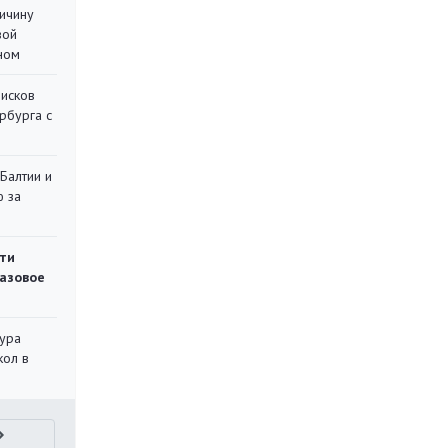
ричину
вой
ном
писков
рбурга с
 Балтии и
ю за
ти
газовое
тура
кол в