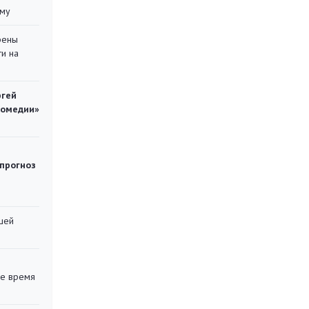
уму
рены
ти на
ргей
комедии»
 прогноз
шей
ее время