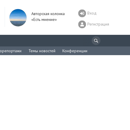
Вход
Авторская колонка
«Есть мнение»
Регистрация
орепортажи
Темы новостей
Конференции