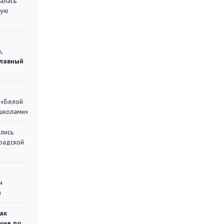
алась
кую
,
главный
 «Белой
 школами»
лись
градской
у
м
а
ак
ние по