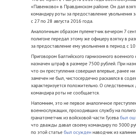
«Павенково» в Правдинском районе. Он дал взят
командиру роты за предоставление увольнения з
с 27 по 28 августа 2016 года.
Аналогичным образом пулеметчик вечером 7 сент
полигоне передал этому же офицеру взятку в ра
за предоставление ему увольнения в период с 10
Приговором Балтийского гарнизонного военного
назначен штраф в размере 7500 рублей. При назн
что он преступления совершил впервые, ранее н
замечен не был, чистосердечно раскаялся в соде
характеризуется положительно. О следственных
командира роты не сообщается.
Напомним, это не первое аналогичное преступлен
военнослужащих, проходивших службу на полиго
гранатометчик из войсковой части Гусева
был ош
что дважды давал своему командиру по 3000 руб
по этой статье
был осужден
наводчик из калинин