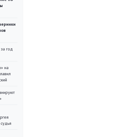
ты
черинки
мов
 за год
в» на
главил
ский
ланируют
»
ергея
 судья