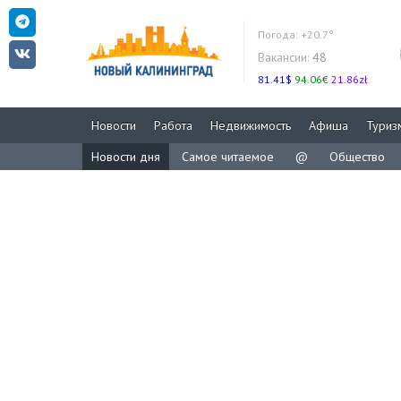
Погода:
+20.7°
Вакансии:
48
81.41$
94.06€
21.86zł
Новости
Работа
Недвижимость
Афиша
Туриз
Новости дня
Самое читаемое
@
Общество