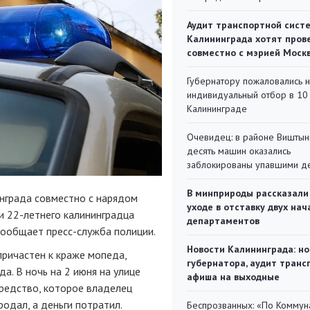
Аудит транспортной сист
Калининграда хотят пров
совместно с мэрией Моск
Губернатору пожаловались 
индивидуальный отбор в 10 
Калининграде
Очевидец: в районе Виштын
десять машин оказались
заблокированы упавшими д
В минприроды рассказали
нграда совместно с нарядом
уходе в отставку двух на
ли
22-летнего
калининградца
департаментов
 сообщает
пресс-служба
полиции.
Новости Калининграда: но
ричастен к краже мопеда,
губернатора, аудит транс
а. В ночь на 2 июня на улице
афиша на выходные
редство, которое владелец
одал, а деньги потратил.
Беспрозванных: «По Коммун