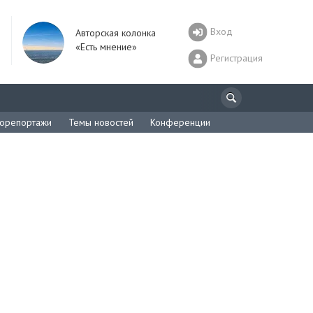
Вход
Авторская колонка
«Есть мнение»
Регистрация
орепортажи
Темы новостей
Конференции