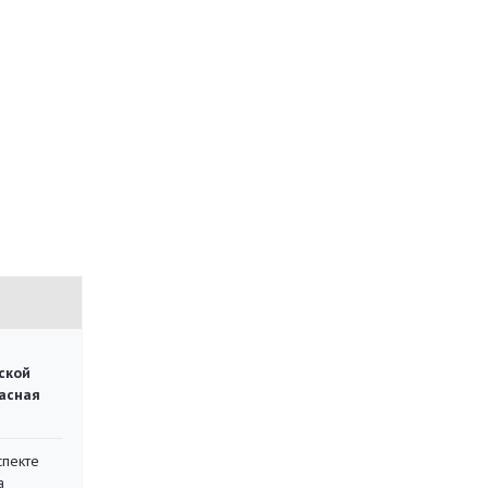
ской
асная
спекте
а