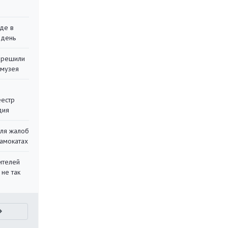
де в
 день
 решили
 музея
еестр
дия
для жалоб
самокатах
ителей
 не так