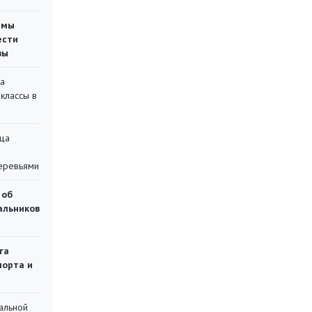
емы
ести
вы
на
классы в
ца
еревьями
 об
чальников
га
порта и
альной