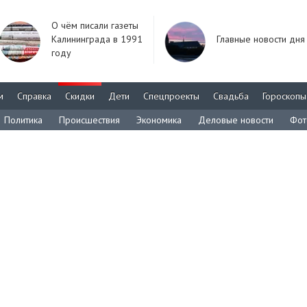
О чём писали газеты
Калининграда в 1991
Главные новости дня
году
м
Справка
Скидки
Дети
Спецпроекты
Свадьба
Гороскопы
Политика
Происшествия
Экономика
Деловые новости
Фот