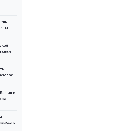
рены
ти на
ской
асная
ти
газовое
 Балтии и
ю за
на
классы в