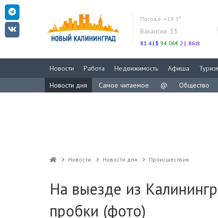
Погода:
+19.3°
Вакансии:
33
81.41$
94.06€
21.86zł
Новости
Работа
Недвижимость
Афиша
Туриз
Новости дня
Самое читаемое
@
Общество
Новости
Новости дня
Проиcшествия
На выезде из Калинингр
пробки (фото)