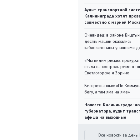
Аудит транспортной сист
Калининграда хотят пров
совместно с мэрией Моск
Очевидец: в районе Виштын
десять машин оказались
заблокированы упавшими д
«Мы видим риски»: прокура
взяла на контроль ремонт ш
Светлогорске и Зорино
Беспрозванных: «По Коммун
бегу, а там яма на яме»
Новости Калининграда: но
губернатора, аудит транс
афиша на выходные
Все новости за день