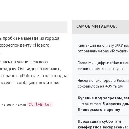
САМОЕ ЧИТАЕМОЕ:
ь пробки на выезде из города
 корреспонденту «Нового
Квитанции на оплату ЖКУ п
отправлять через «Госуслуги
.
алась на улице Невского
Глава Минцифры: «Мах в на
оградску. Очевидцы отмечают,
жизни остается навсегда»
х работ. «Работает только одна
Число пенсионеров в России
рассе», — сообщают водители.
сократилось на 409 тысяч
Курение под запретом, ве
— тоже: топ-5 дорогих до
лив ее и нажав
Ctrl+Enter
Пионерского в аренду
Прохладная суббота и
комфортное воскресенье: