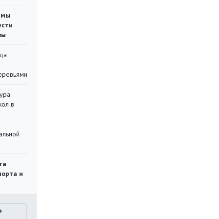
емы
ести
вы
ца
еревьями
тура
кол в
альной
га
порта и