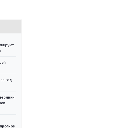
ланируют
»
шей
 за год
черинки
мов
 прогноз