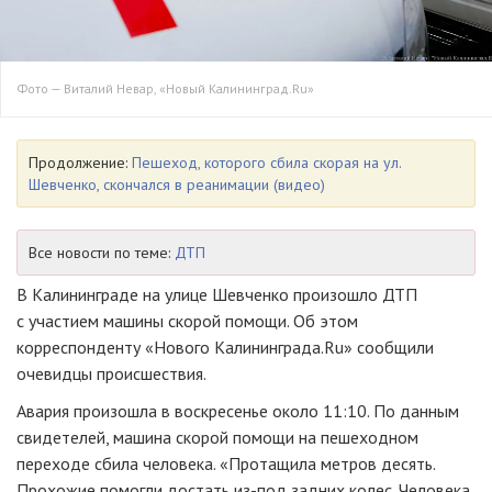
Фото — Виталий Невар, «Новый Калининград.Ru»
Продолжение:
Пешеход, которого сбила скорая на ул.
Шевченко, скончался в реанимации (видео)
Все новости по теме:
ДТП
В Калининграде на улице Шевченко произошло ДТП
с участием машины скорой помощи. Об этом
корреспонденту «Нового Калининграда.Ru» сообщили
очевидцы происшествия.
Авария произошла в воскресенье около 11:10. По данным
свидетелей, машина скорой помощи на пешеходном
переходе сбила человека. «Протащила метров десять.
Прохожие помогли достать
из-под
задних колес. Человека