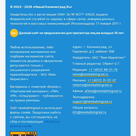
© 2003 - 2026 «Новый Калининград.Ru»
Свидетельство о регистрации СМИ: Эл № ФС77-43520, выдано
Федеральной службой по надзору в сфере связи, информационных
технологий и массовых коммуникаций (Роскомнадзор) 17 января 2011 г.
Данный сайт не предназначен для просмотра лицам младше 18 лет.
18+
Адрес: г. Калининград, ул.
Любое использование, либо
Гаражная, д.2, кабинет 308
копирование материалов или
подборки материалов сайта,
Учредитель: ЗАО "Твик Маркетинг"
элементов дизайна и оформления
Главный редактор: Обрехт О.Г.
допускается только с
Редакция:
+7 (4012) 99-21-76
письменного разрешения
news@newkaliningrad.ru
правообладателя - ЗАО «Твик
Маркетинг».
Реклама:
+7 (4012) 31-07-07
reklama@newkaliningrad.ru
Материалы с пометкой «Бизнес»,
Афиша:
afisha@newkaliningrad.ru
«Партнерский материал», «ПМ»,
«PR», «Спецпроект» - публикуются
Техподдержка:
на правах рекламы.
support@newkaliningrad.ru
Общие вопросы:
Сайт newkaliningrad.ru использует
info@newkaliningrad.ru
файлы cookie. Продолжая работу
с сайтом, вы соглашаетесь на
сбор и последующую
обработку
файлов cookie.