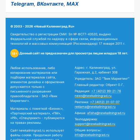
Telegram
,
ВКонтакте
,
MAX
© 2003 - 2026 «Новый Калининград.Ru»
Свидетельство о регистрации СМИ: Эл № ФС77-43520, выдано
Федеральной службой по надзору в сфере связи, информационных
технологий и массовых коммуникаций (Роскомнадзор) 17 января 2011 г.
Данный сайт не предназначен для просмотра лицам младше 18 лет.
18+
Адрес: г. Калининград, ул.
Любое использование, либо
Гаражная, д.2, кабинет 308
копирование материалов или
подборки материалов сайта,
Учредитель: ЗАО "Твик Маркетинг"
элементов дизайна и оформления
Главный редактор: Обрехт О.Г.
допускается только с
Редакция:
+7 (4012) 99-21-76
письменного разрешения
news@newkaliningrad.ru
правообладателя - ЗАО «Твик
Маркетинг».
Реклама:
+7 (4012) 31-07-07
reklama@newkaliningrad.ru
Материалы с пометкой «Бизнес»,
Афиша:
afisha@newkaliningrad.ru
«Партнерский материал», «ПМ»,
«PR», «Спецпроект» - публикуются
Техподдержка:
на правах рекламы.
support@newkaliningrad.ru
Общие вопросы:
Сайт newkaliningrad.ru использует
info@newkaliningrad.ru
файлы cookie. Продолжая работу
с сайтом, вы соглашаетесь на