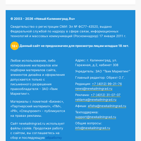
© 2003 - 2026 «Новый Калининград.Ru»
Свидетельство о регистрации СМИ: Эл № ФС77-43520, выдано
Федеральной службой по надзору в сфере связи, информационных
технологий и массовых коммуникаций (Роскомнадзор) 17 января 2011 г.
Данный сайт не предназначен для просмотра лицам младше 18 лет.
18+
Адрес: г. Калининград, ул.
Любое использование, либо
Гаражная, д.2, кабинет 308
копирование материалов или
подборки материалов сайта,
Учредитель: ЗАО "Твик Маркетинг"
элементов дизайна и оформления
Главный редактор: Обрехт О.Г.
допускается только с
Редакция:
+7 (4012) 99-21-76
письменного разрешения
news@newkaliningrad.ru
правообладателя - ЗАО «Твик
Маркетинг».
Реклама:
+7 (4012) 31-07-07
reklama@newkaliningrad.ru
Материалы с пометкой «Бизнес»,
Афиша:
afisha@newkaliningrad.ru
«Партнерский материал», «ПМ»,
«PR», «Спецпроект» - публикуются
Техподдержка:
на правах рекламы.
support@newkaliningrad.ru
Общие вопросы:
Сайт newkaliningrad.ru использует
info@newkaliningrad.ru
файлы cookie. Продолжая работу
с сайтом, вы соглашаетесь на
сбор и последующую
обработку