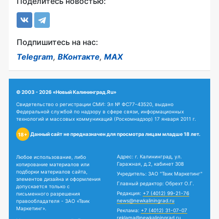
Поделитесь новостью:
Подпишитесь на нас:
Telegram
,
ВКонтакте
,
MAX
© 2003 - 2026 «Новый Калининград.Ru»
Свидетельство о регистрации СМИ: Эл № ФС77-43520, выдано
Федеральной службой по надзору в сфере связи, информационных
технологий и массовых коммуникаций (Роскомнадзор) 17 января 2011 г.
Данный сайт не предназначен для просмотра лицам младше 18 лет.
18+
Адрес: г. Калининград, ул.
Любое использование, либо
Гаражная, д.2, кабинет 308
копирование материалов или
подборки материалов сайта,
Учредитель: ЗАО "Твик Маркетинг"
элементов дизайна и оформления
Главный редактор: Обрехт О.Г.
допускается только с
Редакция:
+7 (4012) 99-21-76
письменного разрешения
news@newkaliningrad.ru
правообладателя - ЗАО «Твик
Маркетинг».
Реклама:
+7 (4012) 31-07-07
reklama@newkaliningrad.ru