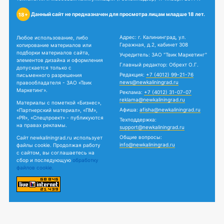
Данный сайт не предназначен для просмотра лицам младше 18 лет.
18+
Адрес: г. Калининград, ул.
Любое использование, либо
Гаражная, д.2, кабинет 308
копирование материалов или
подборки материалов сайта,
Учредитель: ЗАО "Твик Маркетинг"
элементов дизайна и оформления
Главный редактор: Обрехт О.Г.
допускается только с
Редакция:
+7 (4012) 99-21-76
письменного разрешения
news@newkaliningrad.ru
правообладателя - ЗАО «Твик
Маркетинг».
Реклама:
+7 (4012) 31-07-07
reklama@newkaliningrad.ru
Материалы с пометкой «Бизнес»,
Афиша:
afisha@newkaliningrad.ru
«Партнерский материал», «ПМ»,
«PR», «Спецпроект» - публикуются
Техподдержка:
на правах рекламы.
support@newkaliningrad.ru
Общие вопросы:
Сайт newkaliningrad.ru использует
info@newkaliningrad.ru
файлы cookie. Продолжая работу
с сайтом, вы соглашаетесь на
сбор и последующую
обработку
файлов cookie.