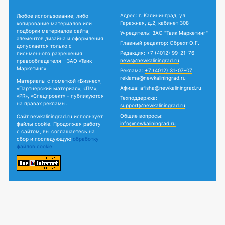
Адрес: г. Калининград, ул.
Любое использование, либо
Гаражная, д.2, кабинет 308
копирование материалов или
подборки материалов сайта,
Учредитель: ЗАО "Твик Маркетинг"
элементов дизайна и оформления
Главный редактор: Обрехт О.Г.
допускается только с
Редакция:
+7 (4012) 99-21-76
письменного разрешения
news@newkaliningrad.ru
правообладателя - ЗАО «Твик
Маркетинг».
Реклама:
+7 (4012) 31-07-07
reklama@newkaliningrad.ru
Материалы с пометкой «Бизнес»,
Афиша:
afisha@newkaliningrad.ru
«Партнерский материал», «ПМ»,
«PR», «Спецпроект» - публикуются
Техподдержка:
на правах рекламы.
support@newkaliningrad.ru
Общие вопросы:
Сайт newkaliningrad.ru использует
info@newkaliningrad.ru
файлы cookie. Продолжая работу
с сайтом, вы соглашаетесь на
сбор и последующую
обработку
файлов cookie.