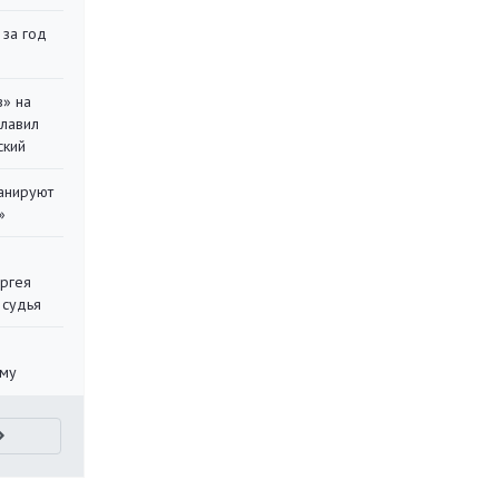
 за год
в» на
главил
ский
ланируют
»
ергея
 судья
уму