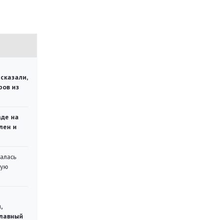
сказали,
ров из
аде на
лен и
алась
кую
,
главный