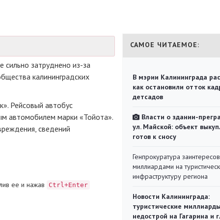
САМОЕ ЧИТАЕМОЕ:
ре сильно затруднено
из-за
общества калининградских
В мэрии Калининграда рас
как остановили отток кад
детсадов
к». Рейсовый автобус
вым автомобилем марки «Тойота».
Власти о здании-прегр
ул. Майской: объект выкуп
вреждения, сведений
готов к сносу
Генпрокуратура заинтересов
миллиардами на туристичес
инфраструктуру региона
лив ее и нажав
Ctrl+Enter
Новости Калининграда:
туристические миллиарды
недострой на Гагарина и 