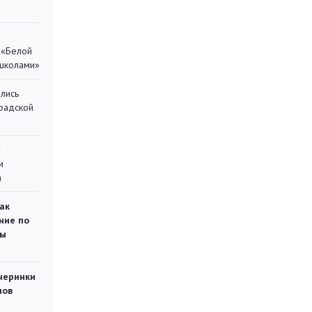
 «Белой
 школами»
лись
градской
у
м
а
ак
ние по
ты
черинки
мов