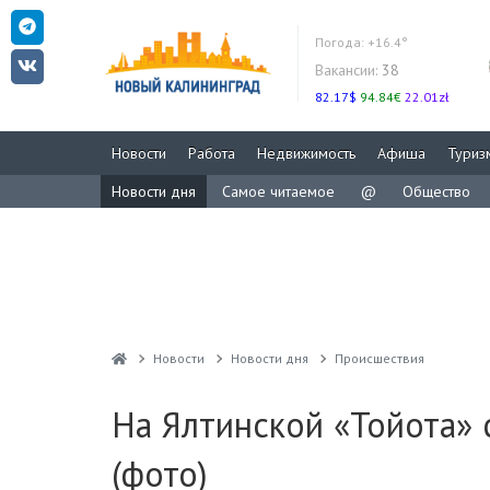
Погода:
+16.4°
Вакансии:
38
82.17$
94.84€
22.01zł
Новости
Работа
Недвижимость
Афиша
Туриз
Новости дня
Самое читаемое
@
Общество
Новости
Новости дня
Проиcшествия
На Ялтинской «Тойота» 
(фото)