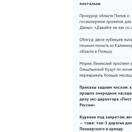
почтальон
Прокурор области Попов о
госэкспертизе проектов для
Дюны»: «Давайте не как со
Облсуд: двое кубинцев пыта
пешком попасть из Калинин
области в Польшу
Мэрия: Ленинский проспект 
Ольштынской будут по ноча
перекрывать больше месяц
Приказы задним числом: к
прошло очередное заседа
делу экс-директора «Поч
России»
Курение под запретом, ве
— тоже: топ-5 дорогих до
Пионерского в аренду