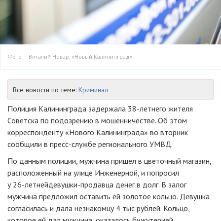
Фото — Виталий Невар, «Новый Калининград»
Все новости по теме:
Криминал
Полиция Калининграда задержала
38-летнего
жителя
Советска по подозрению в мошенничестве. Об этом
корреспонденту «Нового Калининграда» во вторник
сообщили в
пресс-службе
регионального УМВД.
По данным полиции, мужчина пришел в цветочный магазин,
расположенный на улице Инженерной, и попросил
у
26-летней
девушки-продавца
денег в долг. В залог
мужчина предложил оставить ей золотое кольцо. Девушка
согласилась и дала незнакомцу 4 тыс рублей. Кольцо,
которое ей дал мужчина, оказалось бижутерией.