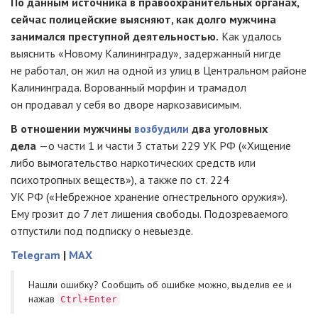
По данным источника в правоохранительных органах,
сейчас полицейские выясняют, как долго мужчина
занимался преступной деятельностью.
Как удалось
выяснить «Новому Калининграду», задержанный нигде
не работал, он жил на одной из улиц в Центральном районе
Калининграда. Ворованный морфин и трамадол
он продавал у себя во дворе наркозависимым.
В отношении мужчины
возбудили
два уголовных
дела
—о части 1 и части 3 статьи 229 УК РФ («Хищение
либо вымогательство наркотических средств или
психотропных веществ»), а также по ст. 224
УК РФ («Небрежное хранение огнестрельного оружия»).
Ему грозит до 7 лет лишения свободы. Подозреваемого
отпустили под подписку о невыезде.
Telegram
|
MAX
Нашли ошибку? Cообщить об ошибке можно, выделив ее и
нажав
Ctrl+Enter