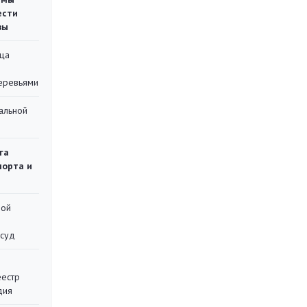
ести
вы
ца
еревьями
альной
га
порта и
ной
 суд
еестр
дия