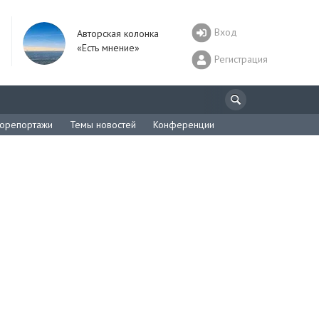
Вход
Авторская колонка
«Есть мнение»
Регистрация
орепортажи
Темы новостей
Конференции