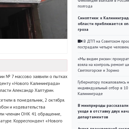
Финляндии въехали в Росси
полгода
Синоптики: к Калининград
области приближается оп
гроза
В ДТП на Советском про
пострадали четыре человек
«Мы видим риски»: прокура
взяла на контроль ремонт ш
Светлогорске и Зорино
ии № 7 массово заявили о пытках
Губернатору пожаловались 
нденту «Нового Калининграда»
индивидуальный отбор в 10 
асти Александр Халтурин.
Калининграде
тили в понедельник, 2 октября.
В минприроды рассказали
обои и издевательства
уходе в отставку двух на
ли членам ОНК 41 обращение,
департаментов
ратуре. Корреспондент «Нового
Аудит транспортной сист