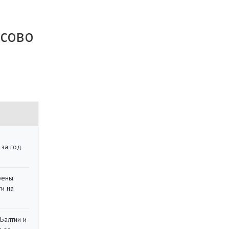
ссово
 за год
рены
ти на
 Балтии и