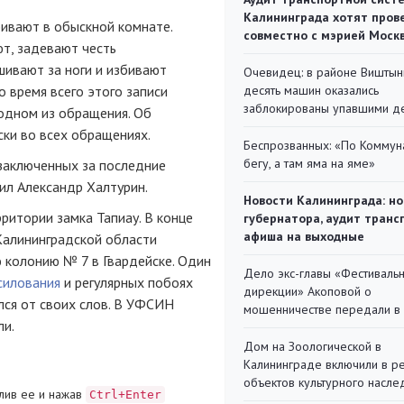
Калининграда хотят пров
бивают в обыскной комнате.
совместно с мэрией Моск
т, задевают честь
шивают за ноги и избивают
Очевидец: в районе Виштын
о время всего этого записи
десять машин оказались
заблокированы упавшими д
 одном из обращения. Об
ски во всех обращениях.
Беспрозванных: «По Коммун
бегу, а там яма на яме»
заключенных за последние
ил Александр Халтурин.
Новости Калининграда: но
ритории замка Тапиау. В конце
губернатора, аудит транс
афиша на выходные
Калининградской области
ю колонию № 7 в Гвардейске. Один
Дело экс-главы «Фестиваль
силования
и регулярных побоях
дирекции» Акоповой о
лся от своих слов. В УФСИН
мошенничестве передали в
ли.
Дом на Зоологической в
Калининграде включили в р
объектов культурного насле
лив ее и нажав
Ctrl+Enter