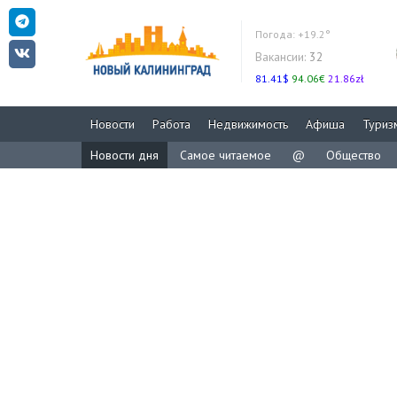
Погода:
+19.2°
Вакансии:
32
81.41$
94.06€
21.86zł
Новости
Работа
Недвижимость
Афиша
Туриз
Новости дня
Самое читаемое
@
Общество