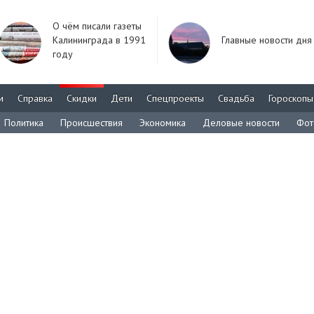
О чём писали газеты
Калининграда в 1991
Главные новости дня
году
м
Справка
Скидки
Дети
Спецпроекты
Свадьба
Гороскопы
Политика
Происшествия
Экономика
Деловые новости
Фот