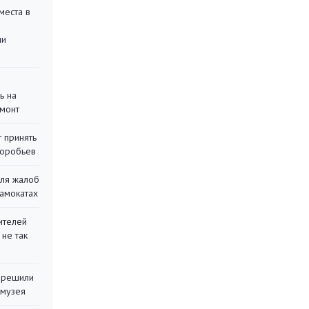
места в
ли
ь на
монт
 принять
воробьев
для жалоб
самокатах
ителей
 не так
 решили
 музея