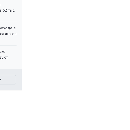
в
 62 тыс.
реходе в
ся итогов
экс-
дуют