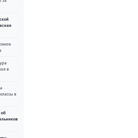
ю за
ской
асная
спекте
а
тура
кол в
на
классы в
 об
чальников
емы