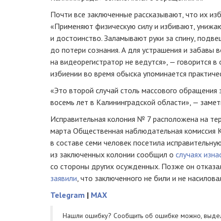
Почти все заключенные рассказывают, что их из
«Применяют физическую силу и избивают, унижаю
и достоинство. Заламывают руки за спину, подве
до потери сознания. А для устрашения и забавы в
на видеорегистратор не ведутся», — говорится в
избиении во время обыска упоминается практиче
«Это второй случай столь массового обращения 
восемь лет в Калининградской области», — замет
Исправительная колония № 7 расположена на тер
марта Общественная наблюдательная комиссия 
в составе семи человек посетила исправительну
из заключенных колонии сообщил о
случаях изна
со стороны других осужденных. Позже он отказа
заявили
, что заключенного не били и не насилова
Telegram
|
MAX
Нашли ошибку? Cообщить об ошибке можно, выде