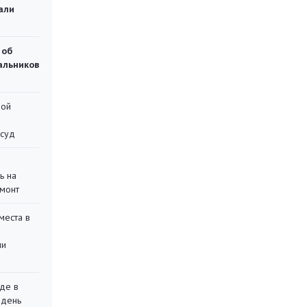
али
 об
чальников
ной
 суд
ь на
монт
места в
ли
де в
 день