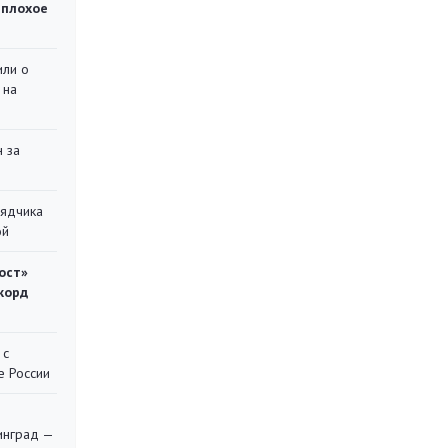
 плохое
или о
 на
 за
рядчика
ой
ост»
корд
 с
е России
я
инград —