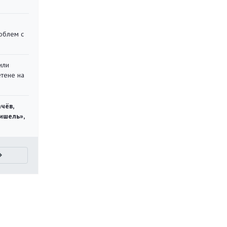
облем с
или
етене на
чёв,
ишель»,