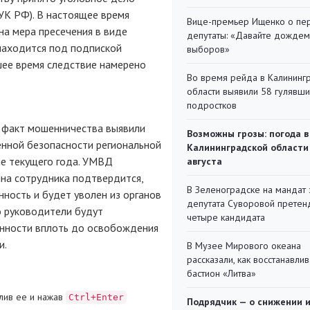
 УК РФ). В настоящее время
Вице-премьер Ищенко о пе
на мера пресечения в виде
депутаты: «Давайте дождем
находится под подпиской
выборов»
ее время следствие намерено
Во время рейда в Калининг
области выявили 58 гулявш
подростков
 факт мошенничества выявили
Возможны грозы: погода в
нной безопасности региональной
Калининградской области
е текущего года. УМВД
августа
ина сотрудника подтвердится,
В Зеленоградске на мандат 
ность и будет уволен из органов
депутата Суворовой претен
о руководители будут
четыре кандидата
енности вплоть до освобождения
и.
В Музее Мирового океана
рассказали, как восстанавли
бастион «Литва»
лив ее и нажав
Ctrl+Enter
Подрядчик — о снижении 