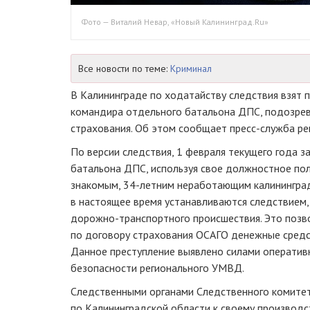
Фото — Виталий Невар, «Новый Калининград.Ru»
Все новости по теме:
Криминал
В Калининграде по ходатайству следствия взят 
командира отдельного батальона ДПС, подозре
страхования. Об этом сообщает
пресс-служба
ре
По версии следствия, 1 февраля текущего года 
батальона ДПС, используя свое должностное по
знакомым,
34-летним
неработающим калининград
в настоящее время устанавливаются следствием
дорожно-транспортного
происшествия. Это позв
по договору страхования ОСАГО денежные средст
Данное преступление выявлено силами
оператив
безопасности регионального УМВД.
Следственными органами Следственного комите
по Калининградской области к своему производс