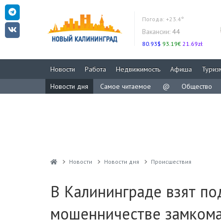
Погода:
+23.4°
Вакансии:
44
80.93$
93.19€
21.69zł
Новости
Работа
Недвижимость
Афиша
Туриз
Новости дня
Самое читаемое
@
Общество
Новости
Новости дня
Проиcшествия
В Калининграде взят по
мошенничестве замком