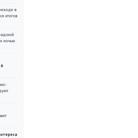
реходе в
ся итогов
радской
их ночью
 6
экс-
дуют
вают
интереса