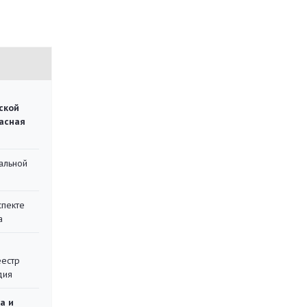
ской
асная
альной
спекте
а
еестр
дия
а и