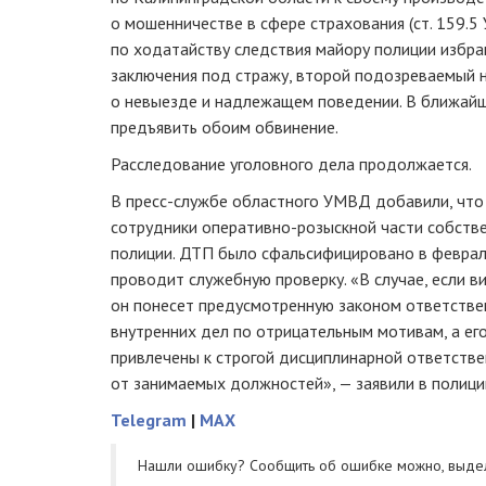
о мошенничестве в сфере страхования (ст. 159.5
по ходатайству следствия майору полиции избра
заключения под стражу, второй подозреваемый 
о невыезде и надлежащем поведении. В ближайш
предъявить обоим обвинение.
Расследование уголовного дела продолжается.
В
пресс-службе
областного УМВД добавили, что
сотрудники
оперативно-розыскной
части собстве
полиции. ДТП было сфальсифицировано в феврал
проводит служебную проверку. «В случае, если в
он понесет предусмотренную законом ответствен
внутренних дел по отрицательным мотивам, а ег
привлечены к строгой дисциплинарной ответств
от занимаемых должностей», — заявили в полици
Telegram
|
MAX
Нашли ошибку? Cообщить об ошибке можно, выде