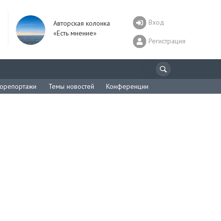
Вход
Авторская колонка
«Есть мнение»
Регистрация
орепортажи
Темы новостей
Конференции