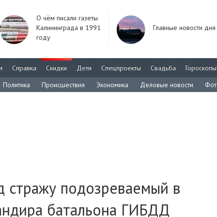
О чём писали газеты
Калининграда в 1991
Главные новости дня
году
м
Справка
Скидки
Дети
Спецпроекты
Свадьба
Гороскопы
Политика
Происшествия
Экономика
Деловые новости
Фот
д стражу подозреваемый в
андира батальона ГИБДД