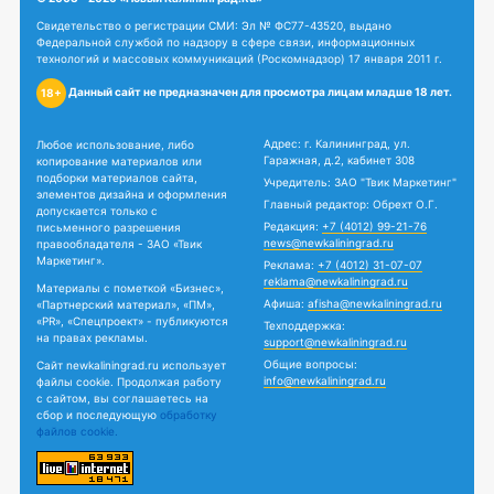
Свидетельство о регистрации СМИ: Эл № ФС77-43520, выдано
Федеральной службой по надзору в сфере связи, информационных
технологий и массовых коммуникаций (Роскомнадзор) 17 января 2011 г.
Данный сайт не предназначен для просмотра лицам младше 18 лет.
18+
Адрес: г. Калининград, ул.
Любое использование, либо
Гаражная, д.2, кабинет 308
копирование материалов или
подборки материалов сайта,
Учредитель: ЗАО "Твик Маркетинг"
элементов дизайна и оформления
Главный редактор: Обрехт О.Г.
допускается только с
Редакция:
+7 (4012) 99-21-76
письменного разрешения
news@newkaliningrad.ru
правообладателя - ЗАО «Твик
Маркетинг».
Реклама:
+7 (4012) 31-07-07
reklama@newkaliningrad.ru
Материалы с пометкой «Бизнес»,
Афиша:
afisha@newkaliningrad.ru
«Партнерский материал», «ПМ»,
«PR», «Спецпроект» - публикуются
Техподдержка:
на правах рекламы.
support@newkaliningrad.ru
Общие вопросы:
Сайт newkaliningrad.ru использует
info@newkaliningrad.ru
файлы cookie. Продолжая работу
с сайтом, вы соглашаетесь на
сбор и последующую
обработку
файлов cookie.