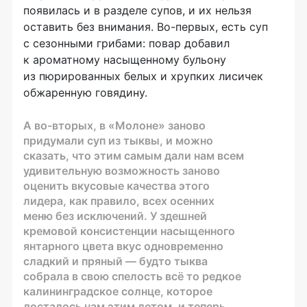
появилась и в разделе супов, и их нельзя
оставить без внимания.
Во-первых
, есть суп
с сезонными грибами: повар добавил
к ароматному насыщенному бульону
из пюрированных белых и хрупких лисичек
обжаренную говядину.
А
во-вторых
, в «Молоне» заново
придумали суп из тыквы, и можно
сказать, что этим самым дали нам всем
удивительную возможность заново
оценить вкусовые качества этого
лидера, как правило, всех осенних
меню без исключений. У здешней
кремовой консистенции насыщенного
янтарного цвета вкус одновременно
сладкий и пряный — будто тыква
собрала в свою спелость всё то редкое
калининградское солнце, которое
досталось нам этим летом, и теперь