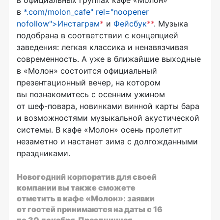
в
*.com/molon_cafe" rel="noopener
nofollow">Инстаграм
*
и
Фейсбук
**
. Музыка
подобрана в соответствии с концепцией
заведения: легкая классика и ненавязчивая
современность. А уже в ближайшие выходные
в «Молон» состоится официальный
презентационный вечер, на котором
вы познакомитесь с осенним ужином
от
шеф-повара
, новинками винной карты бара
и возможностями музыкальной акустической
системы. В кафе «Молон» осень пролетит
незаметно и настанет зима с долгожданными
праздниками.
Новогодний корпоратив для своей
компании вы также сможете
отметить в кафе «Молон»: заявки
от гостей принимаются на даты с 16
по 30 декабря. Праздничная