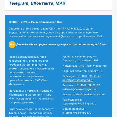
Telegram
,
ВКонтакте
,
MAX
© 2003 - 2026 «Новый Калининград.Ru»
Свидетельство о регистрации СМИ: Эл № ФС77-43520, выдано
Федеральной службой по надзору в сфере связи, информационных
технологий и массовых коммуникаций (Роскомнадзор) 17 января 2011 г.
Данный сайт не предназначен для просмотра лицам младше 18 лет.
18+
Адрес: г. Калининград, ул.
Любое использование, либо
Гаражная, д.2, кабинет 308
копирование материалов или
подборки материалов сайта,
Учредитель: ЗАО "Твик Маркетинг"
элементов дизайна и оформления
Главный редактор: Обрехт О.Г.
допускается только с
Редакция:
+7 (4012) 99-21-76
письменного разрешения
news@newkaliningrad.ru
правообладателя - ЗАО «Твик
Маркетинг».
Реклама:
+7 (4012) 31-07-07
reklama@newkaliningrad.ru
Материалы с пометкой «Бизнес»,
Афиша:
afisha@newkaliningrad.ru
«Партнерский материал», «ПМ»,
«PR», «Спецпроект» - публикуются
Техподдержка:
на правах рекламы.
support@newkaliningrad.ru
Общие вопросы:
Сайт newkaliningrad.ru использует
info@newkaliningrad.ru
файлы cookie. Продолжая работу
с сайтом, вы соглашаетесь на