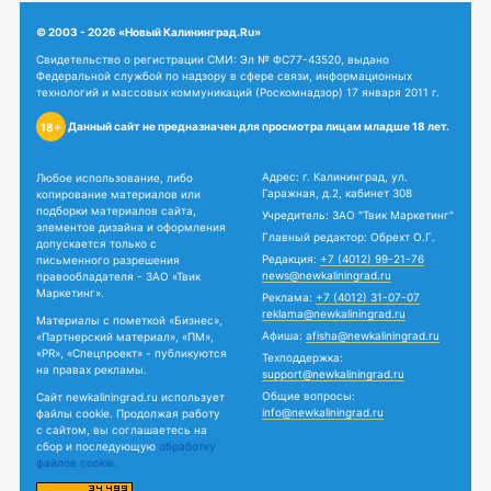
© 2003 - 2026 «Новый Калининград.Ru»
Свидетельство о регистрации СМИ: Эл № ФС77-43520, выдано
Федеральной службой по надзору в сфере связи, информационных
технологий и массовых коммуникаций (Роскомнадзор) 17 января 2011 г.
Данный сайт не предназначен для просмотра лицам младше 18 лет.
18+
Адрес: г. Калининград, ул.
Любое использование, либо
Гаражная, д.2, кабинет 308
копирование материалов или
подборки материалов сайта,
Учредитель: ЗАО "Твик Маркетинг"
элементов дизайна и оформления
Главный редактор: Обрехт О.Г.
допускается только с
Редакция:
+7 (4012) 99-21-76
письменного разрешения
news@newkaliningrad.ru
правообладателя - ЗАО «Твик
Маркетинг».
Реклама:
+7 (4012) 31-07-07
reklama@newkaliningrad.ru
Материалы с пометкой «Бизнес»,
Афиша:
afisha@newkaliningrad.ru
«Партнерский материал», «ПМ»,
«PR», «Спецпроект» - публикуются
Техподдержка:
на правах рекламы.
support@newkaliningrad.ru
Общие вопросы:
Сайт newkaliningrad.ru использует
info@newkaliningrad.ru
файлы cookie. Продолжая работу
с сайтом, вы соглашаетесь на
сбор и последующую
обработку
файлов cookie.