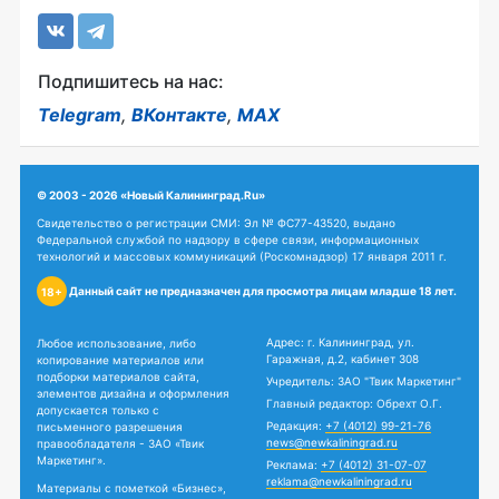
Подпишитесь на нас:
Telegram
,
ВКонтакте
,
MAX
© 2003 - 2026 «Новый Калининград.Ru»
Свидетельство о регистрации СМИ: Эл № ФС77-43520, выдано
Федеральной службой по надзору в сфере связи, информационных
технологий и массовых коммуникаций (Роскомнадзор) 17 января 2011 г.
Данный сайт не предназначен для просмотра лицам младше 18 лет.
18+
Адрес: г. Калининград, ул.
Любое использование, либо
Гаражная, д.2, кабинет 308
копирование материалов или
подборки материалов сайта,
Учредитель: ЗАО "Твик Маркетинг"
элементов дизайна и оформления
Главный редактор: Обрехт О.Г.
допускается только с
Редакция:
+7 (4012) 99-21-76
письменного разрешения
news@newkaliningrad.ru
правообладателя - ЗАО «Твик
Маркетинг».
Реклама:
+7 (4012) 31-07-07
reklama@newkaliningrad.ru
Материалы с пометкой «Бизнес»,