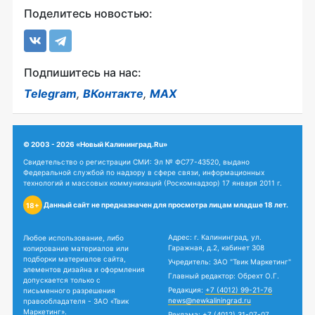
Поделитесь новостью:
Подпишитесь на нас:
Telegram
,
ВКонтакте
,
MAX
© 2003 - 2026 «Новый Калининград.Ru»
Свидетельство о регистрации СМИ: Эл № ФС77-43520, выдано
Федеральной службой по надзору в сфере связи, информационных
технологий и массовых коммуникаций (Роскомнадзор) 17 января 2011 г.
Данный сайт не предназначен для просмотра лицам младше 18 лет.
18+
Адрес: г. Калининград, ул.
Любое использование, либо
Гаражная, д.2, кабинет 308
копирование материалов или
подборки материалов сайта,
Учредитель: ЗАО "Твик Маркетинг"
элементов дизайна и оформления
Главный редактор: Обрехт О.Г.
допускается только с
Редакция:
+7 (4012) 99-21-76
письменного разрешения
news@newkaliningrad.ru
правообладателя - ЗАО «Твик
Маркетинг».
Реклама:
+7 (4012) 31-07-07