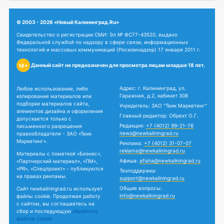
© 2003 - 2026 «Новый Калининград.Ru»
Свидетельство о регистрации СМИ: Эл № ФС77-43520, выдано
Федеральной службой по надзору в сфере связи, информационных
технологий и массовых коммуникаций (Роскомнадзор) 17 января 2011 г.
Данный сайт не предназначен для просмотра лицам младше 18 лет.
18+
Адрес: г. Калининград, ул.
Любое использование, либо
Гаражная, д.2, кабинет 308
копирование материалов или
подборки материалов сайта,
Учредитель: ЗАО "Твик Маркетинг"
элементов дизайна и оформления
Главный редактор: Обрехт О.Г.
допускается только с
Редакция:
+7 (4012) 99-21-76
письменного разрешения
news@newkaliningrad.ru
правообладателя - ЗАО «Твик
Маркетинг».
Реклама:
+7 (4012) 31-07-07
reklama@newkaliningrad.ru
Материалы с пометкой «Бизнес»,
Афиша:
afisha@newkaliningrad.ru
«Партнерский материал», «ПМ»,
«PR», «Спецпроект» - публикуются
Техподдержка:
на правах рекламы.
support@newkaliningrad.ru
Общие вопросы:
Сайт newkaliningrad.ru использует
info@newkaliningrad.ru
файлы cookie. Продолжая работу
с сайтом, вы соглашаетесь на
сбор и последующую
обработку
файлов cookie.