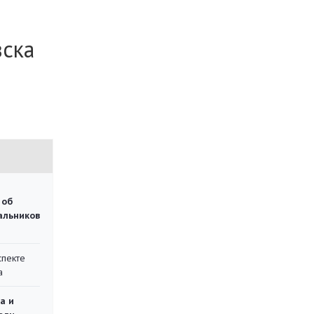
вска
 об
чальников
спекте
а
а и