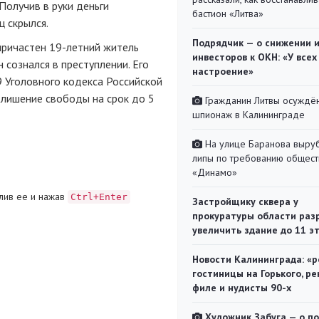
Получив в руки деньги
бастион «Литва»
 скрылся.
Подрядчик — о снижении 
причастен
19-летний
житель
инвесторов к ОКН: «У всех
 сознался в преступлении. Его
настроение»
9 Уголовного кодекса Российской
лишение свободы на срок до 5
Гражданин Литвы осуждён
шпионаж в Калининграде
На улице Баранова выру
липы по требованию общест
«Динамо»
лив ее и нажав
Ctrl+Enter
Застройщику сквера у
прокуратуры области раз
увеличить здание до 11 э
Новости Калининграда: «р
гостиницы на Горького, ре
филе и нудисты 90-х
Художник Забуга — о п