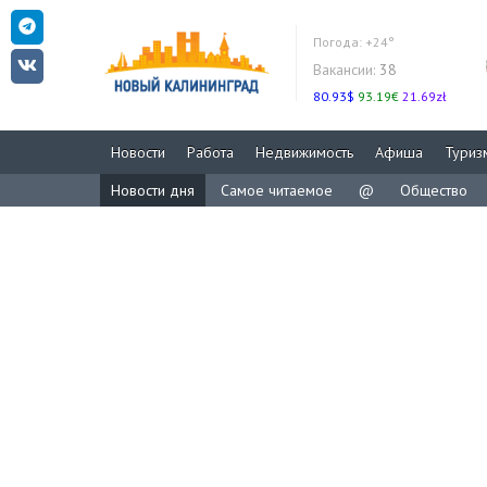
Погода:
+24°
Вакансии:
38
80.93$
93.19€
21.69zł
Новости
Работа
Недвижимость
Афиша
Туриз
Новости дня
Самое читаемое
@
Общество