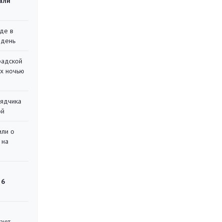
али
де в
 день
радской
их ночью
рядчика
ой
или о
 на
 6
вают