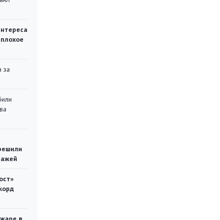
интереса
 плохое
 за
били
ва
решили
тажей
ост»
корд
ожаре в