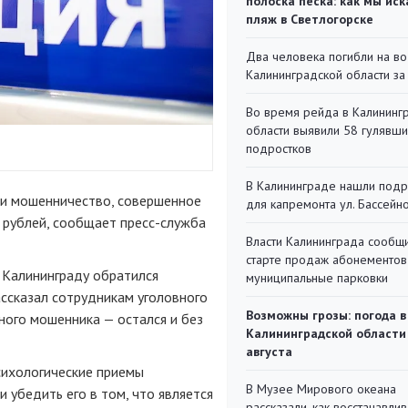
полоска песка: как мы иск
пляж в Светлогорске
Два человека погибли на во
Калининградской области за
Во время рейда в Калининг
области выявили 58 гулявш
подростков
В Калининграде нашли под
ли мошенничество, совершенное
для капремонта ул. Бассейн
 рублей, сообщает
пресс-служба
Власти Калининграда сообщ
старте продаж абонементов
 Калининграду обратился
муниципальные парковки
ссказал сотрудникам уголовного
Возможны грозы: погода в
ного мошенника — остался и без
Калининградской области
августа
сихологические приемы
В Музее Мирового океана
 убедить его в том, что является
рассказали, как восстанавли