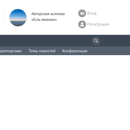
Вход
Авторская колонка
«Есть мнение»
Регистрация
орепортажи
Темы новостей
Конференции