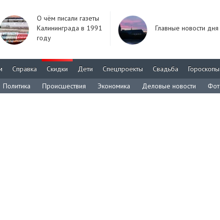
О чём писали газеты
Калининграда в 1991
Главные новости дня
году
м
Справка
Скидки
Дети
Спецпроекты
Свадьба
Гороскопы
Политика
Происшествия
Экономика
Деловые новости
Фот