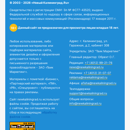
© 2003 - 2026 «Новый Калининград.Ru»
Свидетельство о регистрации СМИ: Эл № ФС77-43520, выдано
Федеральной службой по надзору в сфере связи, информационных
технологий и массовых коммуникаций (Роскомнадзор) 17 января 2011 г.
Данный сайт не предназначен для просмотра лицам младше 18 лет.
18+
Адрес: г. Калининград, ул.
Любое использование, либо
Гаражная, д.2, кабинет 308
копирование материалов или
подборки материалов сайта,
Учредитель: ЗАО "Твик Маркетинг"
элементов дизайна и оформления
Главный редактор: Обрехт О.Г.
допускается только с
Редакция:
+7 (4012) 99-21-76
письменного разрешения
news@newkaliningrad.ru
правообладателя - ЗАО «Твик
Маркетинг».
Реклама:
+7 (4012) 31-07-07
reklama@newkaliningrad.ru
Материалы с пометкой «Бизнес»,
Афиша:
afisha@newkaliningrad.ru
«Партнерский материал», «ПМ»,
«PR», «Спецпроект» - публикуются
Техподдержка:
на правах рекламы.
support@newkaliningrad.ru
Общие вопросы:
Сайт newkaliningrad.ru использует
info@newkaliningrad.ru
файлы cookie. Продолжая работу
с сайтом, вы соглашаетесь на
сбор и последующую
обработку
файлов cookie.