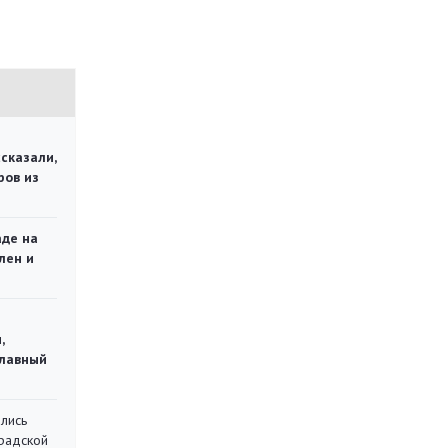
сказали,
ров из
аде на
лен и
,
главный
лись
градской