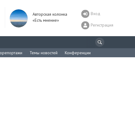
Вход
Авторская колонка
«Есть мнение»
Регистрация
орепортажи
Темы новостей
Конференции