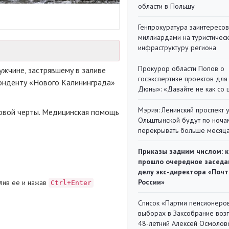
области в Польшу
Генпрокуратура заинтересов
миллиардами на туристичес
инфраструктуру региона
Прокурор области Попов о
ужчине, застрявшему в заливе
госэкспертизе проектов для
онденту «Нового Калининграда»
Дюны»: «Давайте не как со
Мэрия: Ленинский проспект 
говой черты. Медицинская помощь
Ольштынской будут по ноча
перекрывать больше месяц
Приказы задним числом: к
прошло очередное заседа
делу экс-директора «Поч
России»
лив ее и нажав
Ctrl+Enter
Список «Партии пенсионеро
выборах в Заксобрание воз
48-летний Алексей Осмолов