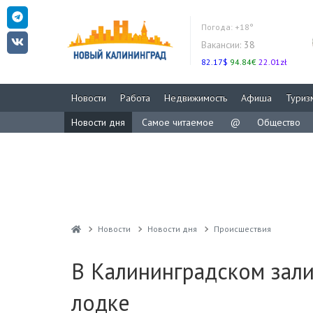
Погода:
+18°
Вакансии:
38
82.17$
94.84€
22.01zł
Новости
Работа
Недвижимость
Афиша
Туриз
Новости дня
Самое читаемое
@
Общество
Новости
Новости дня
Проиcшествия
В Калининградском зали
лодке