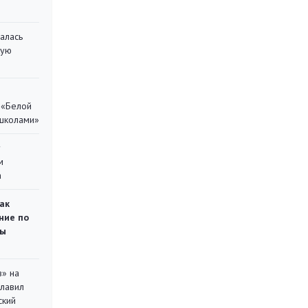
алась
кую
 «Белой
 школами»
у
м
а
ак
ние по
ты
в» на
главил
ский