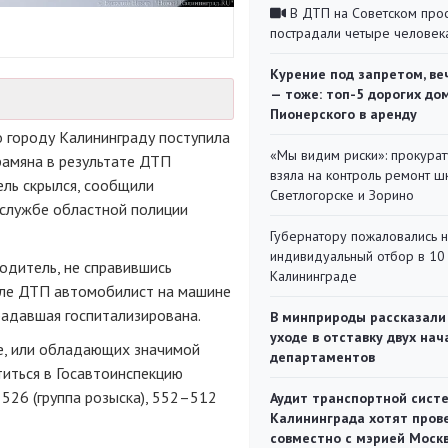
В ДТП на Советском про
пострадали четыре человек
Курение под запретом, ве
— тоже: топ-5 дорогих до
Пионерского в аренду
о городу Калининграду поступила
«Мы видим риски»: прокура
рамяна в результате ДТП
взяла на контроль ремонт ш
ль скрылся, сообщили
Светлогорске и Зорино
-службе
областной полиции
Губернатору пожаловались 
индивидуальный отбор в 10 
одитель, не справившись
Калининграде
осле ДТП автомобилист на машине
радавшая госпитализирована.
В минприроды рассказали
уходе в отставку двух на
е, или обладающих значимой
департаментов
иться в Госавтоинспекцию
526 (группа розыска), 552–512
Аудит транспортной сист
Калининграда хотят пров
совместно с мэрией Моск