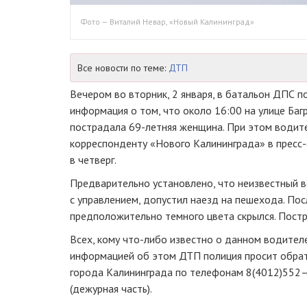
Фото — Виталий Невар, «Новый Калининград»
Все новости по теме:
ДТП
Вечером во вторник, 2 января, в батальон ДПС п
информация о том, что около 16:00 на улице Баг
пострадала
69-летняя
женщина. При этом водите
корреспонденту «Нового Калининграда» в
пресс
в четверг.
Предварительно установлено, что неизвестный в
с управлением, допустил наезд на пешехода. П
предположительно темного цвета скрылся. Пост
Всех, кому
что-либо
известно о данном водител
информацией об этом ДТП полиция просит обрат
города Калининграда по телефонам 8(4012)552–
(дежурная часть).