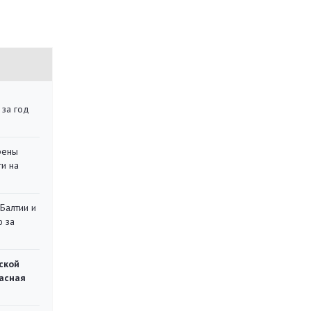
 за год
рены
ти на
 Балтии и
ю за
ской
асная