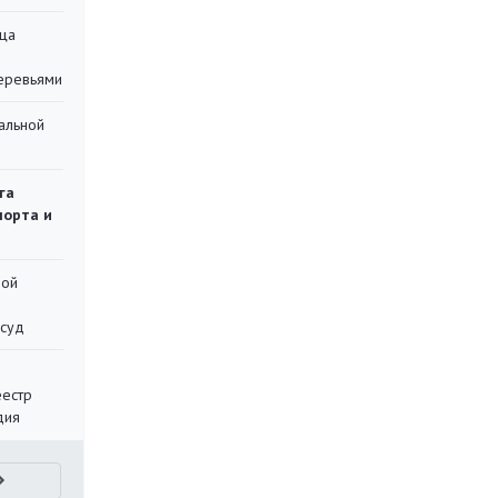
ца
еревьями
альной
га
порта и
ной
 суд
еестр
дия