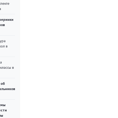
спекте
а
черинки
мов
тура
кол в
на
классы в
 об
чальников
емы
ести
вы