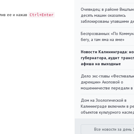
Очевидец: в районе Виштын
лив ее и нажав
Ctrl+Enter
десять машин оказались
заблокированы упавшими д
Беспрозванных: «По Коммун
бегу, а там яма на яме»
Новости Калининграда: но
губернатора, аудит транс
афиша на выходные
Дело экс-главы «Фестиваль
дирекции» Акоповой о
мошенничестве передали в
Дом на Зоологической в
Калининграде включили в р
объектов культурного насле
Все новости за день