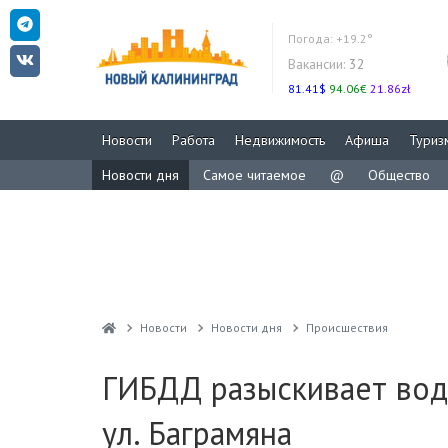
Погода:
+19.2°
Вакансии:
32
81.41$
94.06€
21.86zł
Новости
Работа
Недвижимость
Афиша
Туриз
Новости дня
Самое читаемое
@
Общество
Новости
Новости дня
Проиcшествия
ГИБДД разыскивает води
ул. Баграмяна