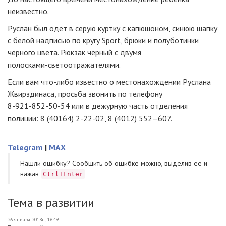
неизвестно.
Руслан был одет в серую куртку с капюшоном, синюю шапку
с белой надписью по кругу Sport, брюки и полуботинки
чёрного цвета. Рюкзак чёрный с двумя
полосками-светоотражателями
.
Если вам
что-либо
известно о местонахождении Руслана
Жвирздинаса, просьба звонить по телефону
8-921-852-50-54
или в дежурную часть отделения
полиции: 8 (40164)
2-22-02
, 8 (4012) 552–607.
Telegram
|
MAX
Нашли ошибку? Cообщить об ошибке можно, выделив ее и
нажав
Ctrl+Enter
Тема в развитии
26 января 2018г., 16:49