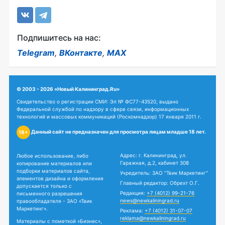
Подпишитесь на нас:
Telegram
,
ВКонтакте
,
MAX
© 2003 - 2026 «Новый Калининград.Ru»
Свидетельство о регистрации СМИ: Эл № ФС77-43520, выдано
Федеральной службой по надзору в сфере связи, информационных
технологий и массовых коммуникаций (Роскомнадзор) 17 января 2011 г.
Данный сайт не предназначен для просмотра лицам младше 18 лет.
18+
Адрес: г. Калининград, ул.
Любое использование, либо
Гаражная, д.2, кабинет 308
копирование материалов или
подборки материалов сайта,
Учредитель: ЗАО "Твик Маркетинг"
элементов дизайна и оформления
Главный редактор: Обрехт О.Г.
допускается только с
Редакция:
+7 (4012) 99-21-76
письменного разрешения
news@newkaliningrad.ru
правообладателя - ЗАО «Твик
Маркетинг».
Реклама:
+7 (4012) 31-07-07
reklama@newkaliningrad.ru
Материалы с пометкой «Бизнес»,