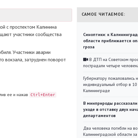
САМОЕ ЧИТАЕМОЕ:
ой с проспектом Калинина
бщают участники сообщества
Синоптики: к Калининград
области приближается оп
гроза
биля. Участники аварии
о вокзала, затруднен поворот
В ДТП на Советском про
пострадали четыре человек
Губернатору пожаловались 
индивидуальный отбор в 10 
Калининграде
лив ее и нажав
Ctrl+Enter
В минприроды рассказали
уходе в отставку двух на
департаментов
Два человека погибли на во
Калининградской области за