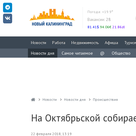
Погода:
+19.9°
Вакансии:
28
81.41$
94.06€
21.86zł
Новости
Работа
Недвижимость
Афиша
Туриз
Новости дня
Самое читаемое
@
Общество
Новости
Новости дня
Проиcшествия
На Октябрьской собирае
22 февраля 2018, 13:19