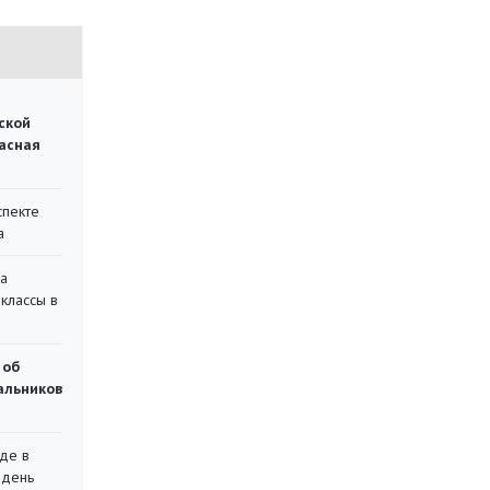
ской
асная
спекте
а
на
классы в
 об
чальников
де в
 день