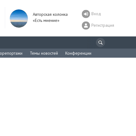
Вход
Авторская колонка
«Есть мнение»
Регистрация
орепортажи
Темы новостей
Конференции