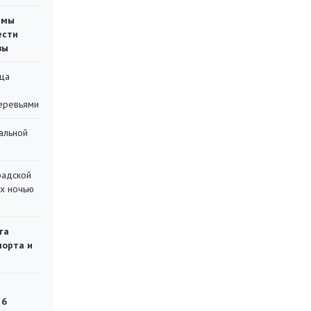
емы
ести
вы
ца
еревьями
альной
радской
их ночью
га
порта и
 6