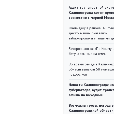
Аудит транспортной сист
Калининграда хотят пров
совместно с мэрией Моск
Очевидец: в районе Виштын
десять машин оказались
заблокированы упавшими д
Беспрозванных: «По Коммун
бегу, а там яма на яме»
Во время рейда в Калининг
области выявили 58 гулявш
подростков
Новости Калининграда: но
губернатора, аудит транс
афиша на выходные
Возможны грозы: погода в
Калининградской области