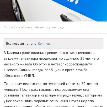
Фото — Виталий Невар, «Новый Калининград»
Все новости по теме:
Криминал
В Калининграде полиция привлекла к ответственности
за кражу телевизора неоднократно судимого
26-летнего
местного жителя. Об этом в четверг корреспонденту
«Нового Калининграда» сообщили в
пресс-службе
областного УМВД.
По данным ведомства, потерпевшей является
29-летняя
женщина. После расставания с подозреваемым она
оставила телевизор в квартире его родителей, с которыми
у неё сохранялись хорошие отношения. Спустя неделю
женщина решила забрать своё имущество, однако на месте