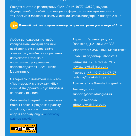
Свидетельство о регистрации СМИ: Эл № ФС77-43520, выдано
Федеральной службой по надзору в сфере связи, информационных
технологий и массовых коммуникаций (Роскомнадзор) 17 января 2011 г.
Данный сайт не предназначен для просмотра лицам младше 18 лет.
18+
Адрес: г. Калининград, ул.
Любое использование, либо
Гаражная, д.2, кабинет 308
копирование материалов или
подборки материалов сайта,
Учредитель: ЗАО "Твик Маркетинг"
элементов дизайна и оформления
Главный редактор: Обрехт О.Г.
допускается только с
Редакция:
+7 (4012) 99-21-76
письменного разрешения
news@newkaliningrad.ru
правообладателя - ЗАО «Твик
Маркетинг».
Реклама:
+7 (4012) 31-07-07
reklama@newkaliningrad.ru
Материалы с пометкой «Бизнес»,
Афиша:
afisha@newkaliningrad.ru
«Партнерский материал», «ПМ»,
«PR», «Спецпроект» - публикуются
Техподдержка:
на правах рекламы.
support@newkaliningrad.ru
Общие вопросы:
Сайт newkaliningrad.ru использует
info@newkaliningrad.ru
файлы cookie. Продолжая работу
с сайтом, вы соглашаетесь на
сбор и последующую
обработку
файлов cookie.