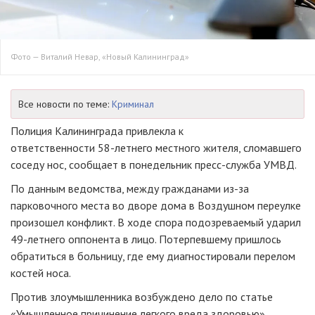
Фото — Виталий Невар, «Новый Калининград»
Все новости по теме:
Криминал
Полиция Калининграда привлекла к
ответственности
58-летнего
местного жителя, сломавшего
соседу нос, сообщает в понедельник
пресс-служба
УМВД.
По данным ведомства, между гражданами
из-за
парковочного места во дворе дома в Воздушном переулке
произошел конфликт. В ходе спора подозреваемый ударил
49-летнего
оппонента в лицо. Потерпевшему пришлось
обратиться в больницу, где ему диагностировали перелом
костей носа.
Против злоумышленника возбуждено дело по статье
«Умышленное причинение легкого вреда здоровью».