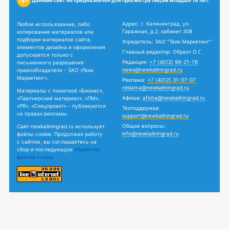
18+
Адрес: г. Калининград, ул.
Любое использование, либо
Гаражная, д.2, кабинет 308
копирование материалов или
подборки материалов сайта,
Учредитель: ЗАО "Твик Маркетинг"
элементов дизайна и оформления
Главный редактор: Обрехт О.Г.
допускается только с
Редакция:
+7 (4012) 99-21-76
письменного разрешения
news@newkaliningrad.ru
правообладателя - ЗАО «Твик
Маркетинг».
Реклама:
+7 (4012) 31-07-07
reklama@newkaliningrad.ru
Материалы с пометкой «Бизнес»,
Афиша:
afisha@newkaliningrad.ru
«Партнерский материал», «ПМ»,
«PR», «Спецпроект» - публикуются
Техподдержка:
на правах рекламы.
support@newkaliningrad.ru
Общие вопросы:
Сайт newkaliningrad.ru использует
info@newkaliningrad.ru
файлы cookie. Продолжая работу
с сайтом, вы соглашаетесь на
сбор и последующую
обработку
файлов cookie.