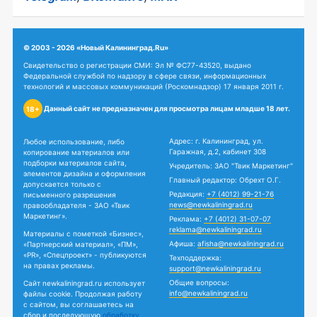
© 2003 - 2026 «Новый Калининград.Ru»
Свидетельство о регистрации СМИ: Эл № ФС77-43520, выдано
Федеральной службой по надзору в сфере связи, информационных
технологий и массовых коммуникаций (Роскомнадзор) 17 января 2011 г.
Данный сайт не предназначен для просмотра лицам младше 18 лет.
18+
Адрес: г. Калининград, ул.
Любое использование, либо
Гаражная, д.2, кабинет 308
копирование материалов или
подборки материалов сайта,
Учредитель: ЗАО "Твик Маркетинг"
элементов дизайна и оформления
Главный редактор: Обрехт О.Г.
допускается только с
Редакция:
+7 (4012) 99-21-76
письменного разрешения
news@newkaliningrad.ru
правообладателя - ЗАО «Твик
Маркетинг».
Реклама:
+7 (4012) 31-07-07
reklama@newkaliningrad.ru
Материалы с пометкой «Бизнес»,
Афиша:
afisha@newkaliningrad.ru
«Партнерский материал», «ПМ»,
«PR», «Спецпроект» - публикуются
Техподдержка:
на правах рекламы.
support@newkaliningrad.ru
Общие вопросы:
Сайт newkaliningrad.ru использует
info@newkaliningrad.ru
файлы cookie. Продолжая работу
с сайтом, вы соглашаетесь на
сбор и последующую
обработку