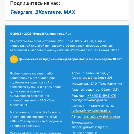
Подпишитесь на нас:
Telegram
,
ВКонтакте
,
MAX
© 2003 - 2026 «Новый Калининград.Ru»
Свидетельство о регистрации СМИ: Эл № ФС77-43520, выдано
Федеральной службой по надзору в сфере связи, информационных
технологий и массовых коммуникаций (Роскомнадзор) 17 января 2011 г.
Данный сайт не предназначен для просмотра лицам младше 18 лет.
18+
Адрес: г. Калининград, ул.
Любое использование, либо
Гаражная, д.2, кабинет 308
копирование материалов или
подборки материалов сайта,
Учредитель: ЗАО "Твик Маркетинг"
элементов дизайна и оформления
Главный редактор: Обрехт О.Г.
допускается только с
Редакция:
+7 (4012) 99-21-76
письменного разрешения
news@newkaliningrad.ru
правообладателя - ЗАО «Твик
Маркетинг».
Реклама:
+7 (4012) 31-07-07
reklama@newkaliningrad.ru
Материалы с пометкой «Бизнес»,
Афиша:
afisha@newkaliningrad.ru
«Партнерский материал», «ПМ»,
«PR», «Спецпроект» - публикуются
Техподдержка:
на правах рекламы.
support@newkaliningrad.ru
Общие вопросы:
Сайт newkaliningrad.ru использует