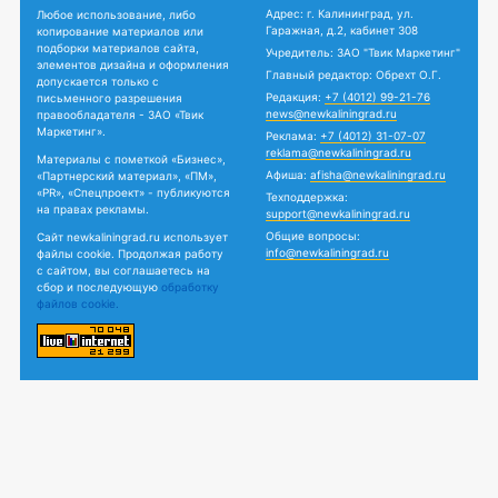
Адрес: г. Калининград, ул.
Любое использование, либо
Гаражная, д.2, кабинет 308
копирование материалов или
подборки материалов сайта,
Учредитель: ЗАО "Твик Маркетинг"
элементов дизайна и оформления
Главный редактор: Обрехт О.Г.
допускается только с
Редакция:
+7 (4012) 99-21-76
письменного разрешения
news@newkaliningrad.ru
правообладателя - ЗАО «Твик
Маркетинг».
Реклама:
+7 (4012) 31-07-07
reklama@newkaliningrad.ru
Материалы с пометкой «Бизнес»,
Афиша:
afisha@newkaliningrad.ru
«Партнерский материал», «ПМ»,
«PR», «Спецпроект» - публикуются
Техподдержка:
на правах рекламы.
support@newkaliningrad.ru
Общие вопросы:
Сайт newkaliningrad.ru использует
info@newkaliningrad.ru
файлы cookie. Продолжая работу
с сайтом, вы соглашаетесь на
сбор и последующую
обработку
файлов cookie.