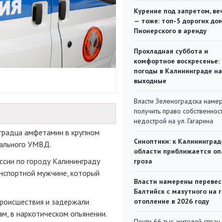
Курение под запретом, ве
— тоже: топ-5 дорогих до
Пионерского в аренду
Прохладная суббота и
комфортное воскресенье:
погоды в Калининграде на
выходные
Власти Зеленоградска наме
получить право собственнос
недострой на ул. Гагарина
градца амфетамин в крупном
Синоптики: к Калининград
ального УМВД.
области приближается оп
сии по городу Калининграду
гроза
нспортной мужчине, который
Власти намерены перевес
Балтийск с мазутного на 
роисшествия и задержали
отопление в 2026 году
м, в наркотическом опьянении.
Почти 66 тыс. жителей стран