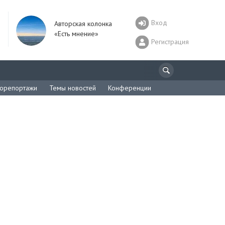
Вход
Авторская колонка
«Есть мнение»
Регистрация
орепортажи
Темы новостей
Конференции