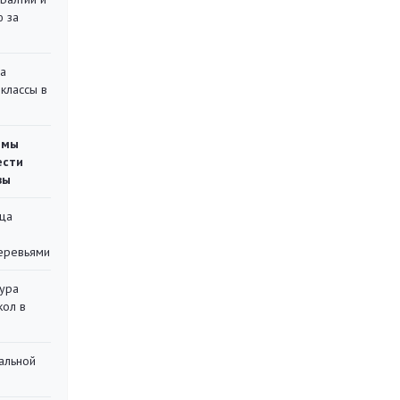
ю за
на
классы в
емы
ести
вы
ца
еревьями
тура
кол в
альной