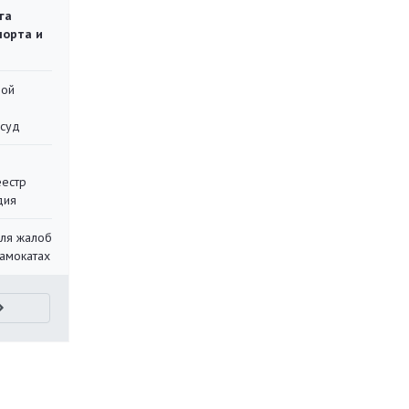
га
порта и
ной
 суд
еестр
дия
для жалоб
самокатах