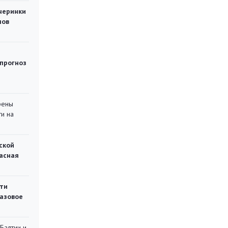
черинки
мов
 прогноз
рены
ти на
ской
асная
ти
газовое
 Балтии и