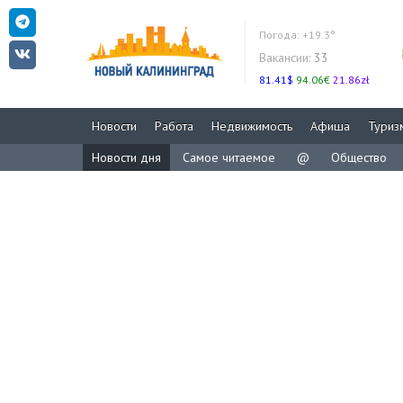
Погода:
+19.3°
Вакансии:
33
81.41$
94.06€
21.86zł
Новости
Работа
Недвижимость
Афиша
Туриз
Новости дня
Самое читаемое
@
Общество