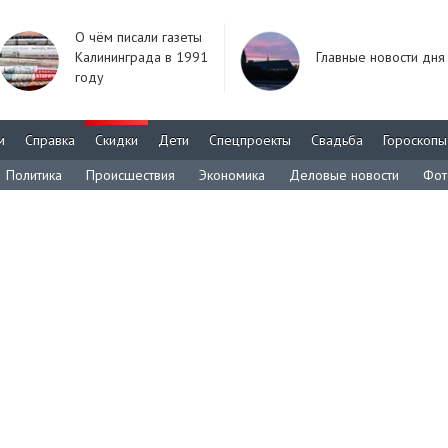
О чём писали газеты
Калининграда в 1991
Главные новости дня
году
м
Справка
Скидки
Дети
Спецпроекты
Свадьба
Гороскопы
Политика
Происшествия
Экономика
Деловые новости
Фот