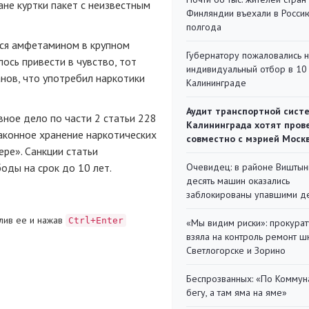
ане куртки пакет с неизвестным
Финляндии въехали в Росси
полгода
тся амфетамином в крупном
Губернатору пожаловались 
ось привести в чувство, тот
индивидуальный отбор в 10 
нов, что употребил наркотики
Калининграде
Аудит транспортной сист
ное дело по части 2 статьи 228
Калининграда хотят пров
аконное хранение наркотических
совместно с мэрией Моск
ре». Санкции статьи
оды на срок до 10 лет.
Очевидец: в районе Виштын
десять машин оказались
заблокированы упавшими д
лив ее и нажав
Ctrl+Enter
«Мы видим риски»: прокура
взяла на контроль ремонт ш
Светлогорске и Зорино
Беспрозванных: «По Коммун
бегу, а там яма на яме»