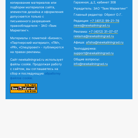
Гаражная, д.2, кабинет 308
копирование материалов или
подборки материалов сайта,
Учредитель: ЗАО "Твик Маркетинг"
элементов дизайна и оформления
Главный редактор: Обрехт О.Г.
допускается только с
Редакция:
+7 (4012) 99-21-76
письменного разрешения
news@newkaliningrad.ru
правообладателя - ЗАО «Твик
Маркетинг».
Реклама:
+7 (4012) 31-07-07
reklama@newkaliningrad.ru
Материалы с пометкой «Бизнес»,
Афиша:
afisha@newkaliningrad.ru
«Партнерский материал», «ПМ»,
«PR», «Спецпроект» - публикуются
Техподдержка:
на правах рекламы.
support@newkaliningrad.ru
Общие вопросы:
Сайт newkaliningrad.ru использует
info@newkaliningrad.ru
файлы cookie. Продолжая работу
с сайтом, вы соглашаетесь на
сбор и последующую
обработку
файлов cookie.