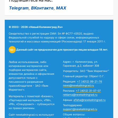
Подпишитесь на нас:
Telegram
,
ВКонтакте
,
MAX
© 2003 - 2026 «Новый Калининград.Ru»
Свидетельство о регистрации СМИ: Эл № ФС77-43520, выдано
Федеральной службой по надзору в сфере связи, информационных
технологий и массовых коммуникаций (Роскомнадзор) 17 января 2011 г.
Данный сайт не предназначен для просмотра лицам младше 18 лет.
18+
Адрес: г. Калининград, ул.
Любое использование, либо
Гаражная, д.2, кабинет 308
копирование материалов или
подборки материалов сайта,
Учредитель: ЗАО "Твик Маркетинг"
элементов дизайна и оформления
Главный редактор: Обрехт О.Г.
допускается только с
Редакция:
+7 (4012) 99-21-76
письменного разрешения
news@newkaliningrad.ru
правообладателя - ЗАО «Твик
Маркетинг».
Реклама:
+7 (4012) 31-07-07
reklama@newkaliningrad.ru
Материалы с пометкой «Бизнес»,
Афиша:
afisha@newkaliningrad.ru
«Партнерский материал», «ПМ»,
«PR», «Спецпроект» - публикуются
Техподдержка:
на правах рекламы.
support@newkaliningrad.ru
Общие вопросы:
Сайт newkaliningrad.ru использует