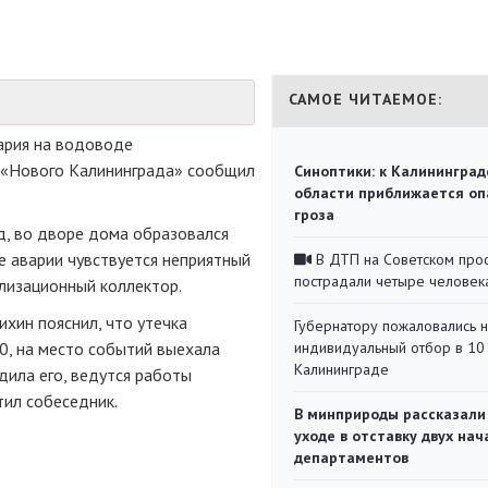
САМОЕ ЧИТАЕМОЕ:
ария на водоводе
у «Нового Калининграда» сообщил
Синоптики: к Калининград
области приближается оп
гроза
ад, во дворе дома образовался
е аварии чувствуется неприятный
В ДТП на Советском про
пострадали четыре человек
ализационный коллектор.
хин пояснил, что утечка
Губернатору пожаловались 
0, на место событий выехала
индивидуальный отбор в 10 
Калининграде
дила его, ведутся работы
тил собеседник.
В минприроды рассказали
уходе в отставку двух на
департаментов