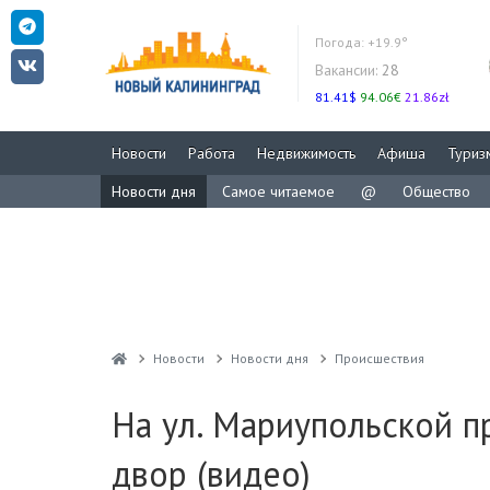
Погода:
+19.9°
Вакансии:
28
81.41$
94.06€
21.86zł
Новости
Работа
Недвижимость
Афиша
Туриз
Новости дня
Самое читаемое
@
Общество
Новости
Новости дня
Проиcшествия
На ул. Мариупольской п
двор (видео)