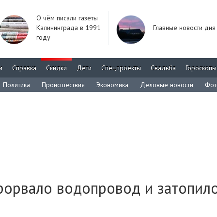
О чём писали газеты
Калининграда в 1991
Главные новости дня
году
м
Справка
Скидки
Дети
Спецпроекты
Свадьба
Гороскопы
Политика
Происшествия
Экономика
Деловые новости
Фот
рорвало водопровод и затопил