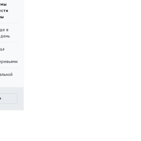
емы
ести
вы
де в
 день
ца
еревьями
альной