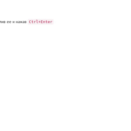
лив ее и нажав
Ctrl+Enter