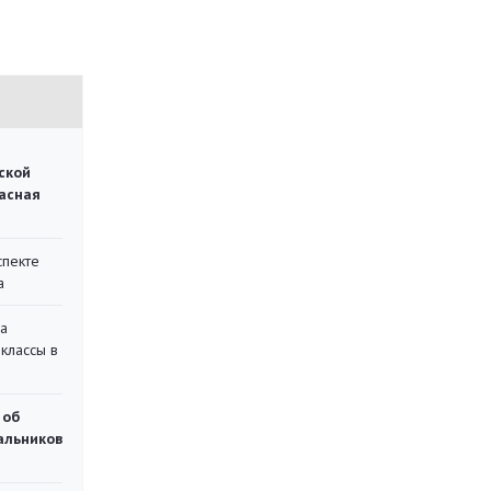
ской
асная
спекте
а
на
классы в
 об
чальников