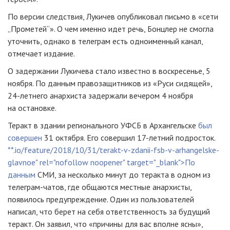
По версии следствия, Лукичев опубликовал письмо в «сети
„Прометей“». О чем именно идет речь, Бонцлер не смогла
уточнить, однако в телеграм есть одноименный канал,
отмечает издание.
О задержании Лукичева стало известно в воскресенье, 5
ноября. По данным правозащитников из «Руси сидящей»,
24-летнего
анархиста задержали вечером 4 ноября
на остановке.
Теракт в здании регионального УФСБ в Архангельске
был
совершен
31 октября. Его совершил 17-летний подросток.
**.io/feature/2018/10/31/terakt-v-zdanii-fsb-v-arhangelske-
glavnoe" rel="nofollow noopener" target="_blank">По
данным
СМИ, за несколько минут до теракта в одном из
телеграм-чатов, где общаются местные анархисты,
появилось предупреждение. Один из пользователей
написал, что берет на себя ответственность за будущий
теракт. Он заявил, что «причины для вас вполне ясны»,