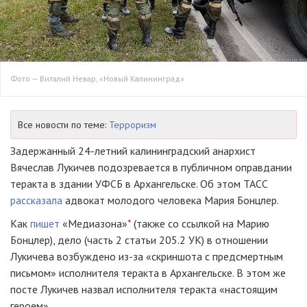
Фото — Виталий Невар, «Новый Калининград»
Все новости по теме:
Терроризм
Задержанный
24-летний
калининградский анархист
Вячеслав Лукичев подозревается в публичном оправдании
теракта в здании УФСБ в Архангельске. Об этом ТАСС
рассказала
адвокат молодого человека Мария Бонцлер.
Как
пишет
«Медиазона»
*
(также со ссылкой на Марию
Бонцлер), дело (часть 2 статьи 205.2 УК) в отношении
Лукичева возбуждено
из-за
«скриншота с предсмертным
письмом» исполнителя теракта в Архангельске. В этом же
посте Лукичев назвал исполнителя теракта «настоящим
героем».