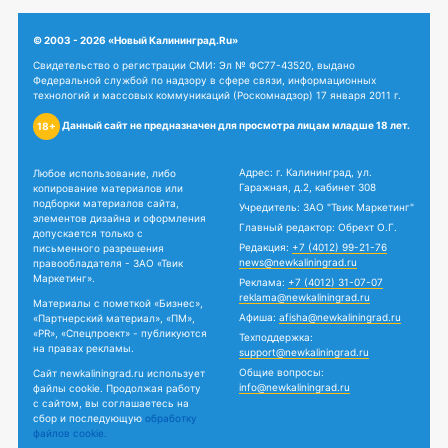
© 2003 - 2026 «Новый Калининград.Ru»
Свидетельство о регистрации СМИ: Эл № ФС77-43520, выдано
Федеральной службой по надзору в сфере связи, информационных
технологий и массовых коммуникаций (Роскомнадзор) 17 января 2011 г.
Данный сайт не предназначен для просмотра лицам младше 18 лет.
18+
Адрес: г. Калининград, ул.
Любое использование, либо
Гаражная, д.2, кабинет 308
копирование материалов или
подборки материалов сайта,
Учредитель: ЗАО "Твик Маркетинг"
элементов дизайна и оформления
Главный редактор: Обрехт О.Г.
допускается только с
Редакция:
+7 (4012) 99-21-76
письменного разрешения
news@newkaliningrad.ru
правообладателя - ЗАО «Твик
Маркетинг».
Реклама:
+7 (4012) 31-07-07
reklama@newkaliningrad.ru
Материалы с пометкой «Бизнес»,
Афиша:
afisha@newkaliningrad.ru
«Партнерский материал», «ПМ»,
«PR», «Спецпроект» - публикуются
Техподдержка:
на правах рекламы.
support@newkaliningrad.ru
Общие вопросы:
Сайт newkaliningrad.ru использует
info@newkaliningrad.ru
файлы cookie. Продолжая работу
с сайтом, вы соглашаетесь на
сбор и последующую
обработку
файлов cookie.