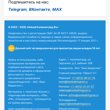
Подпишитесь на нас:
Telegram
,
ВКонтакте
,
MAX
© 2003 - 2026 «Новый Калининград.Ru»
Свидетельство о регистрации СМИ: Эл № ФС77-43520, выдано
Федеральной службой по надзору в сфере связи, информационных
технологий и массовых коммуникаций (Роскомнадзор) 17 января 2011 г.
Данный сайт не предназначен для просмотра лицам младше 18 лет.
18+
Адрес: г. Калининград, ул.
Любое использование, либо
Гаражная, д.2, кабинет 308
копирование материалов или
подборки материалов сайта,
Учредитель: ЗАО "Твик Маркетинг"
элементов дизайна и оформления
Главный редактор: Обрехт О.Г.
допускается только с
Редакция:
+7 (4012) 99-21-76
письменного разрешения
news@newkaliningrad.ru
правообладателя - ЗАО «Твик
Маркетинг».
Реклама:
+7 (4012) 31-07-07
reklama@newkaliningrad.ru
Материалы с пометкой «Бизнес»,
Афиша:
afisha@newkaliningrad.ru
«Партнерский материал», «ПМ»,
«PR», «Спецпроект» - публикуются
Техподдержка:
на правах рекламы.
support@newkaliningrad.ru
Общие вопросы:
Сайт newkaliningrad.ru использует