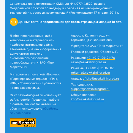
Свидетельство о регистрации СМИ: Эл № ФС77-43520, выдано
Федеральной службой по надзору в сфере связи, информационных
технологий и массовых коммуникаций (Роскомнадзор) 17 января 2011 г.
Данный сайт не предназначен для просмотра лицам младше 18 лет.
18+
Адрес: г. Калининград, ул.
Любое использование, либо
Гаражная, д.2, кабинет 308
копирование материалов или
подборки материалов сайта,
Учредитель: ЗАО "Твик Маркетинг"
элементов дизайна и оформления
Главный редактор: Обрехт О.Г.
допускается только с
Редакция:
+7 (4012) 99-21-76
письменного разрешения
news@newkaliningrad.ru
правообладателя - ЗАО «Твик
Маркетинг».
Реклама:
+7 (4012) 31-07-07
reklama@newkaliningrad.ru
Материалы с пометкой «Бизнес»,
Афиша:
afisha@newkaliningrad.ru
«Партнерский материал», «ПМ»,
«PR», «Спецпроект» - публикуются
Техподдержка:
на правах рекламы.
support@newkaliningrad.ru
Общие вопросы:
Сайт newkaliningrad.ru использует
info@newkaliningrad.ru
файлы cookie. Продолжая работу
с сайтом, вы соглашаетесь на
сбор и последующую
обработку
файлов cookie.