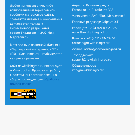
Адрес: г. Калининград, ул.
Любое использование, либо
Гаражная, д.2, кабинет 308
копирование материалов или
подборки материалов сайта,
Учредитель: ЗАО "Твик Маркетинг"
элементов дизайна и оформления
Главный редактор: Обрехт О.Г.
допускается только с
Редакция:
+7 (4012) 99-21-76
письменного разрешения
news@newkaliningrad.ru
правообладателя - ЗАО «Твик
Маркетинг».
Реклама:
+7 (4012) 31-07-07
reklama@newkaliningrad.ru
Материалы с пометкой «Бизнес»,
Афиша:
afisha@newkaliningrad.ru
«Партнерский материал», «ПМ»,
«PR», «Спецпроект» - публикуются
Техподдержка:
на правах рекламы.
support@newkaliningrad.ru
Общие вопросы:
Сайт newkaliningrad.ru использует
info@newkaliningrad.ru
файлы cookie. Продолжая работу
с сайтом, вы соглашаетесь на
сбор и последующую
обработку
файлов cookie.